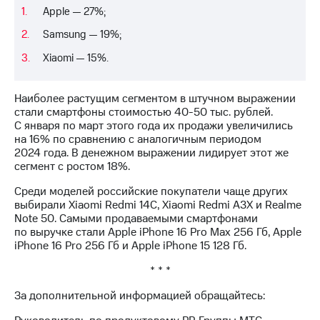
акционерам
Apple — 27%;
Документы
ПАО
Samsung — 19%;
"МТС"
Собрания
Xiaomi — 15%.
акционеров
Личный
кабинет
Наиболее растущим сегментом в штучном выражении
акционера
стали смартфоны стоимостью 40-50 тыс. рублей.
Акционерный
С января по март этого года их продажи увеличились
капитал
на 16% по сравнению с аналогичным периодом
Контроль
2024 года. В денежном выражении лидирует этот же
и
сегмент с ростом 18%.
аудит
Среди моделей российские покупатели чаще других
Рынок
выбирали Xiaomi Redmi 14C, Xiaomi Redmi A3X и Realme
акций
Note 50. Самыми продаваемыми смартфонами
по выручке стали Apple iPhone 16 Pro Max 256 Гб, Apple
Описание
iPhone 16 Pro 256 Гб и Apple iPhone 15 128 Гб.
Программа
приобретения
* * *
Порядок
выкупа
За дополнительной информацией обращайтесь:
акций
Дивиденды