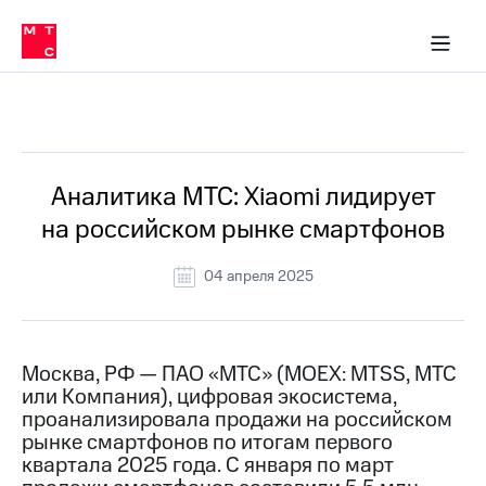
О
сторам и акционерам
Комплаенс и деловая этика
Устойчивое развитие
Медиа-центр
О МТС
О МТС
На главную
компании
О
компании
Стратегия
Стратегия
Все Новости
Карьера
в МТС
Карьера
в МТС
Пресс-
Аналитика МТС: Xiaomi лидирует
релизы
История
на российском рынке смартфонов
компании
МТС
о технологиях
Правовая
04 апреля 2025
информация
Контакты
Москва, РФ — ПАО «МТС» (MOEX: MTSS, МТС
Медиа-центр
или Компания), цифровая экосистема,
Пресс-
проанализировала продажи на российском
релизы
рынке смартфонов по итогам первого
МТС
квартала 2025 года. С января по март
о технологиях