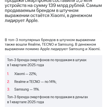
продажи смартфонов составили 5,5 млн
устройств на сумму 139 млрд рублей. Самым
Достижения
продаваемым брендом в штучном
выражении остаётся Xiaomi, в денежном
Интервью
лидирует Apple.
Финансовая
отчетность
Контакты
В топ-3 популярных брендов в штучном выражении
также вошли Realme, TECNO и Samsung. В денежном
Новости
выражении помимо Apple лидируют Samsung и Xiaomi.
в
регионе
Топ-3 бренда смартфонов по продажам в штуках
в 1 квартале 2025 года
м и акционерам
Корпоративное
Xiaomi — 22%;
управление
Realme и TECNO — по 14%;
Корпоративный
Samsung — 11%.
секретарь
Раскрытие
Топ-3 бренда смартфонов по продажам в деньгах
информации
в 1 квартале 2025 года
Информация