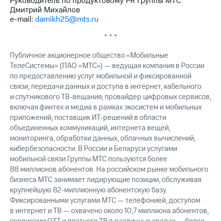
Руководитель по продуктовому PR Группы МТС
Рынок
Дмитрий Михайлов
облигаций
e-mail:
damikh25@mts.ru
Описание
* * *
Еврооблигации-2023
Уведомление
Публичное акционерное общество «Мобильные
о
ТелеСистемы» (ПАО «МТС») — ведущая компания в России
погашении
по предоставлению услуг мобильной и фиксированной
именных
связи, передачи данных и доступа в интернет, кабельного
облигаций
и спутникового ТВ-вещания; провайдер цифровых сервисов,
Другое
включая финтех и медиа в рамках экосистем и мобильных
приложений; поставщик ИТ-решений в области
Регистратор
Реквизиты
объединенных коммуникаций, интернета вещей,
Контакты
мониторинга, обработки данных, облачных вычислений,
йчивое развитие
кибербезопасности. В России и Беларуси услугами
и деловая этика
мобильной связи Группы МТС пользуются более
На главную
88 миллионов абонентов. На российском рынке мобильного
бизнеса МТС занимает лидирующие позиции, обслуживая
крупнейшую 82-миллионную абонентскую базу.
Фиксированными услугами МТС — телефонией, доступом
в интернет и ТВ — охвачено около 10,7 миллиона абонентов,