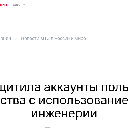
ании
Еще
ТС
Пресс-релизы
МТС о технологиях
ТС
История компании
Правовая информация
Конта
стижения
Интервью
Финансовая отчетность
Конта
пании
Новости МТС в России и мире
тивный секретарь
Раскрытие информации
Информа
ный кабинет акционера
Акционерный капитал
Конт
Порядок выкупа акций
Дивиденды
Рынок облигаци
 погашении именных облигаций
Другое
Регистрато
щитила аккаунты пол
ства с использовани
инженерии