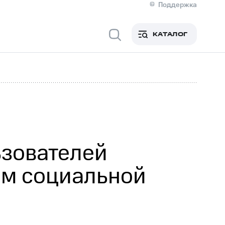
Поддержка
О МТС
кты
КАТАЛОГ
Медиа-центр
кты
Новости в регионе
Инвесторам и акционерам
ция акционерам
Документы
роль и аудит
Рынок акций
й
Описание
р
Реквизиты
Контакты
Устойчивое развитие
Комплаенс и деловая этика
На главную
ьзователей
ем социальной