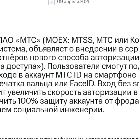
09 апреля 2025
ПАО «МТС» (MOEX: MTSS, МТС или Ко
стема, объявляет о внедрении в сер
ртнёров нового способа авторизации
а доступа»). Пользователи смогут п
ходе в аккаунт МТС ID на смартфоне 
чатка пальца или FaceID. Вход без 
т увеличить скорость авторизации в 
чить 100% защиту аккаунта от фрода
ием социальной инженерии.