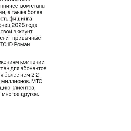
енничеством стала
и, а также более
ость фишинга
онец 2025 года
свой аккаунт
теснит привычные
ТС ID Роман
ожениям компании
упен для абонентов
я более чем 2,2
0 миллионов. МТС
цию клиентов,
 многое другое.