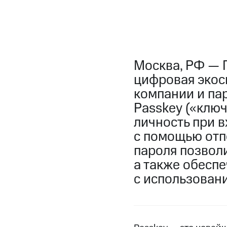
Москва, РФ — 
цифровая экоси
компании и па
Passkey («ключ
личность при в
c помощью отпе
пароля позволи
а также обеспе
с использован