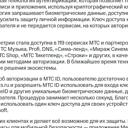
шая технология аутентификации, которая позволяет 
аписи и приложения, используя криптографический к
логия запрашивает биометрические данные, доступн
 усилить защиту личной информации. Ключ доступа 
вателя и не передается сервисам, на которых автор
трии стала доступна в 119 сервисах МТС и партнеро
ТС Музыка, Profi, DNS, «Сима-ленд», «Мираж Синема»,
МТС Shop, «МТС Тикетленд», «Строки» и других, в кач
ми методами авторизации. В ближайшее время техн
ые решения экосистемы.
об авторизации в МТС ID, пользователю достаточно 
mts.ru и разрешить МТС ID использовать для входа кл
aceID и другие уникальные биометрические данные, 
вателя. Процедура занимает несколько секунд. Бла
использовать один ключ доступа для своих устройст
oft.
их клиентах и делает всё возможное для их защиты.
исы для мобильной безопасности — приложение Me