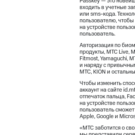
Passkey — это новей
входить в учетные з
или sms-кода. Техно
пользователю, чтобы
на устройстве пользо
пользователь.
Авторизация по биоме
продукты, МТС Live, М
Fitmost, Yamaguchi, 
и наряду с привычны
МТС, KION и остальн
Чтобы изменить спос
аккаунт на сайте id.
отпечаток пальца, F
на устройстве пользо
пользователь сможет 
Apple, Google и Micros
«МТС заботится о сво
мы представили серв