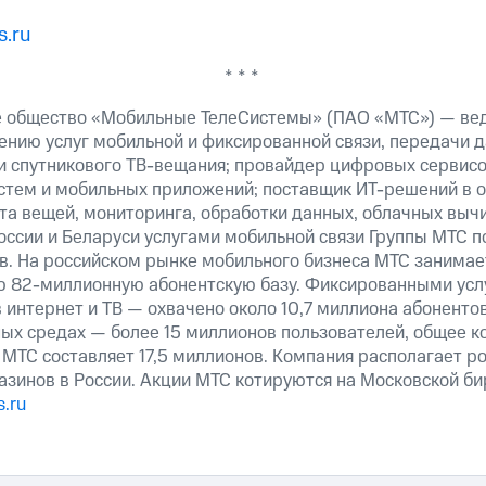
.ru
* * *
е общество «Мобильные ТелеСистемы» (ПАО «МТС») — ве
ению услуг мобильной и фиксированной связи, передачи д
 и спутникового ТВ-вещания; провайдер цифровых сервис
истем и мобильных приложений; поставщик ИТ-решений в 
та вещей, мониторинга, обработки данных, облачных выч
оссии и Беларуси услугами мобильной связи Группы МТС п
в. На российском рынке мобильного бизнеса МТС занима
ю 82-миллионную абонентскую базу. Фиксированными ус
 интернет и ТВ — охвачено около 10,7 миллиона абоненто
ных средах — более 15 миллионов пользователей, общее к
МТС составляет 17,5 миллионов. Компания располагает р
азинов в России. Акции МТС котируются на Московской б
.ru