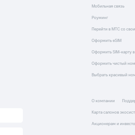
Мобильная связь
Роуминг
Перейти в МТС со св
Оформить eSIM
Оформить SIM-карту в
Оформить чистый но
Выбрать красивый но
О компании
Подде
Карта салонов экоси
Акционерам и инвест