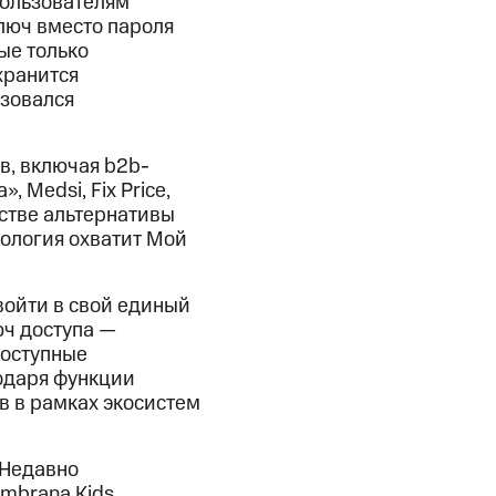
пользователям
люч вместо пароля
ые только
хранится
изовался
в, включая b2b-
 Medsi, Fix Price,
естве альтернативы
ология охватит Мой
войти в свой единый
юч доступа —
доступные
годаря функции
в в рамках экосистем
 Недавно
mbrana Kids