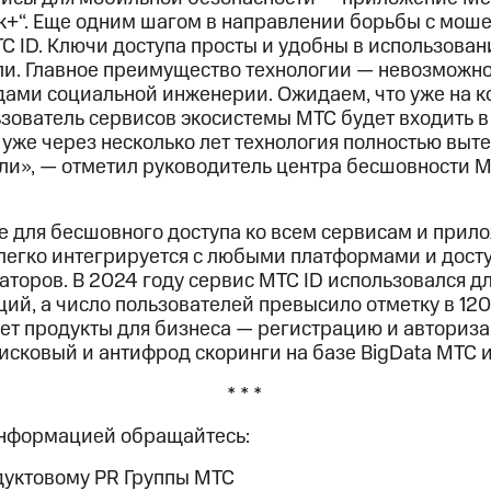
к+“. Еще одним шагом в направлении борьбы с мош
С ID. Ключи доступа просты и удобны в использовани
ли. Главное преимущество технологии — невозможн
дами социальной инженерии. Ожидаем, что уже на к
зователь сервисов экосистемы МТС будет входить в 
 уже через несколько лет технология полностью вы
ли», — отметил руководитель центра бесшовности М
 для бесшовного доступа ко всем сервисам и прил
 легко интегрируется с любыми платформами и дост
торов. В 2024 году сервис МТС ID использовался дл
ий, а число пользователей превысило отметку в 12
яет продукты для бизнеса — регистрацию и авториза
исковый и антифрод скоринги на базе BigData МТС и
* * *
информацией обращайтесь:
дуктовому PR Группы МТС