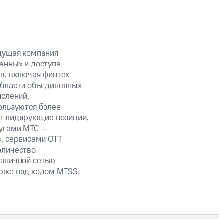
дущая компания
анных и доступа
ов, включая финтех
области объединенных
ислений,
ользуются более
ет лидирующие позиции,
лугами МТС —
в, сервисами OTT
оличество
озничной сетью
ирже под кодом MTSS.