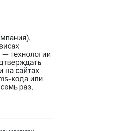
мпания),
висах
 — технологии
одтверждать
и на сайтах
sms-кода или
семь раз,