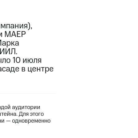
мпания),
м МАЕР
Марка
ИИЛ.
ло 10 июля
саде в центре
одой аудитории
тейна. Для этого
ени — одновременно