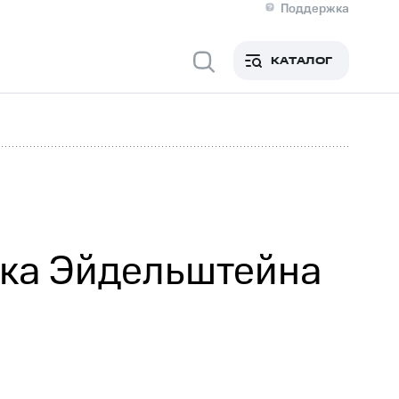
Поддержка
О МТС
кты
КАТАЛОГ
Медиа-центр
кты
Новости в регионе
Инвесторам и акционерам
ция акционерам
Документы
роль и аудит
Рынок акций
й
Описание
р
Реквизиты
Контакты
Устойчивое развитие
Комплаенс и деловая этика
На главную
рка Эйдельштейна