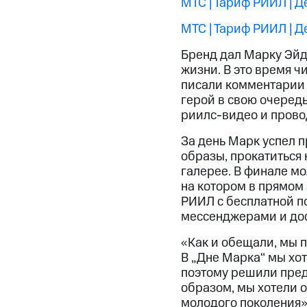
МТС | Тариф РИИЛ | Д
МТС | Тариф РИИЛ | Д
Бренд дал Марку Эйд
жизни. В это время ч
писали комментарии 
герой в свою очеред
риилс-видео и провод
За день Марк успел 
образы, прокатиться 
галерее. В финале мо
на котором в прямом 
РИИЛ с бесплатной п
мессенджерами и дос
«Как и обещали, мы 
В „Дне Марка“ мы хот
поэтому решили предл
образом, мы хотели 
молодого поколения»