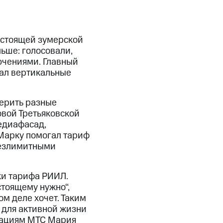
астоящей зумерской
льше: голосовали,
ючениями. Главный
вал вертикальные
мерить разные
овой Третьяковской
медиафасад,
 Марку помогал тариф
безлимитными
ки тарифа РИИЛ.
стоящему нужно“,
м деле хочет. Таким
 для активной жизни
кациям МТС Мария