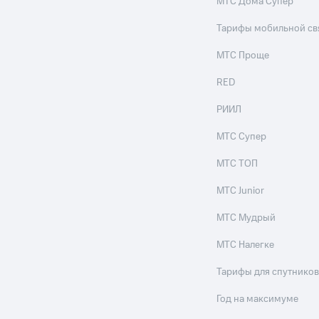
МТС Дома Супер
Тарифы мобильной св
МТС Проще
RED
РИИЛ
МТС Супер
МТС ТОП
МТС Junior
МТС Мудрый
МТС Налегке
Тарифы для спутников
Год на максимуме