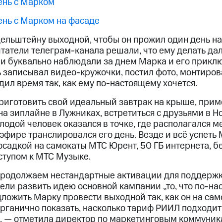
ень с Марком
ень с Марком на фасаде
ельштейну выходной, чтобы он прожил один день н
итатели телеграм-канала решали, что ему делать да
и буквально наблюдали за днем Марка и его прикл
ь записывал видео-кружочки, постил фото, монтиро
ил время так, как ему по-настоящему хочется.
приготовить свой идеальный завтрак на крыше, при
на зиплайне в Лужниках, встретиться с друзьями в Н
лодой человек оказался в точке, где располагался 
эфире транслировался его день. Везде и всё успеть
осадкой на самокаты МТС Юрент, 50 ГБ интернета, 
тупом к МТС Музыке.
продолжаем нестандартные активации для поддерж
ели развить идею основной кампании „то, что по-на
ожить Марку провести выходной так, как он на само
органично показать, насколько тариф РИИЛ подходит
, — отметила директор по маркетинговым коммуни