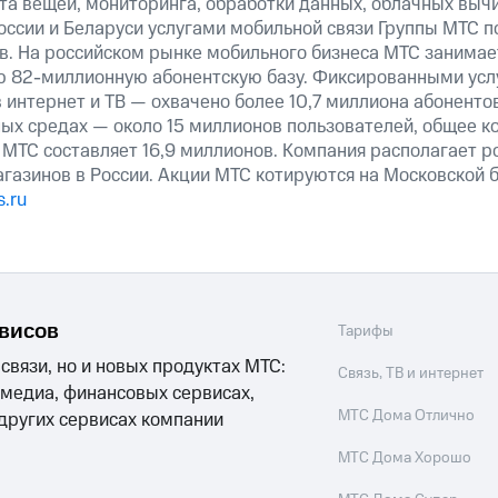
та вещей, мониторинга, обработки данных, облачных выч
оссии и Беларуси услугами мобильной связи Группы МТС п
в. На российском рынке мобильного бизнеса МТС занима
ю 82-миллионную абонентскую базу. Фиксированными ус
 интернет и ТВ — охвачено более 10,7 миллиона абоненто
ных средах — около 15 миллионов пользователей, общее к
 МТС составляет 16,9 миллионов. Компания располагает р
агазинов в России. Акции МТС котируются на Московской
.ru
рвисов
Тарифы
 связи, но и новых продуктах МТС:
Связь, ТВ и интернет
 медиа, финансовых сервисах,
МТС Дома Отлично
 других сервисах компании
МТС Дома Хорошо