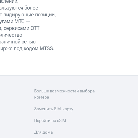
ислений,
ользуются более
ет лидирующие позиции,
лугами МТС —
в, сервисами OTT
оличество
озничной сетью
 бирже под кодом MTSS.
Больше возможностей выбора
номера
Заменить SIM-карту
Перейти на eSIM
Для дома