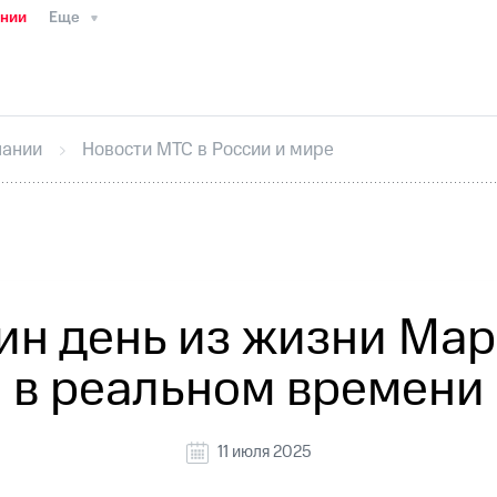
ании
Еще
ТС
Пресс-релизы
МТС о технологиях
ТС
История компании
Правовая информация
Конта
стижения
Интервью
Финансовая отчетность
Конта
пании
Новости МТС в России и мире
тивный секретарь
Раскрытие информации
Информа
ный кабинет акционера
Акционерный капитал
Конт
Порядок выкупа акций
Дивиденды
Рынок облигаци
 погашении именных облигаций
Другое
Регистрато
ин день из жизни Ма
в реальном времени
11 июля 2025