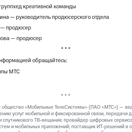
группхед креативной команды
ина — руководитель продюсерского отдела
 — продюсер
нова — продюсер
* * *
информацией обращайтесь:
ппы МТС
* * *
е общество «Мобильные ТелеСистемы» (ПАО «МТС») — ве
ению услуг мобильной и фиксированной связи, передачи д
 и спутникового ТВ-вещания; провайдер цифровых сервис
истем и мобильных приложений; поставщик ИТ-решений в 