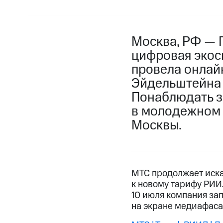
Москва, РФ — 
цифровая экос
провела онлай
Эйдельштейна 
Понаблюдать з
в молодежном 
Москвы.
МТС продолжает иска
к новому тарифу РИИ
10 июля компания за
на экране медиафаса