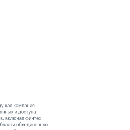
дущая компания
анных и доступа
ов, включая финтех
области объединенных