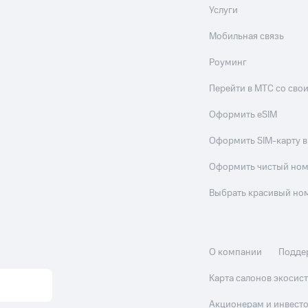
Услуги
Мобильная связь
Роуминг
Перейти в МТС со св
Оформить eSIM
Оформить SIM-карту в
Оформить чистый но
Выбрать красивый но
О компании
Подде
Карта салонов экоси
Акционерам и инвест