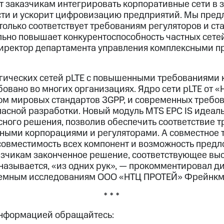
т заказчикам интегрировать корпоративные сети в
ти и ускорит цифровизацию предприятий. Мы пред
 только соответствует требованиям регуляторов и с
льно повышает конкурентоспособность частных сете
иректор департамента управления комплексными п
гических сетей pLTE с повышенными требованиями 
овано во многих организациях. Ядро сети pLTE от 
том мировых стандартов 3GPP, и современных требов
асной разработки. Новый модуль MTS EPC IS идеал
сного решения, позволив обеспечить соответствие 
ыми корпорациями и регуляторами. А совместное 
овместимость всех компонент и возможность предл
зчикам законченное решение, соответствующее вы
 называется, «из одних рук», — прокомментировал д
стемным исследованиям ООО «НТЦ ПРОТЕЙ» Фрейнкм
* * *
информацией обращайтесь: