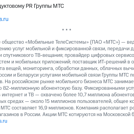
дуктовому PR Группы МТС
.ru
* * *
е общество «Мобильные ТелеСистемы» (ПАО «МТС») — ве
ению услуг мобильной и фиксированной связи, передачи д
 и спутникового ТВ-вещания; провайдер цифровых сервис
истем и мобильных приложений; поставщик ИТ-решений в 
та вещей, мониторинга, обработки данных, облачных выч
оссии и Беларуси услугами мобильной связи Группы МТС п
в. На российском рынке мобильного бизнеса МТС занима
ю 82-миллионную абонентскую базу. Фиксированными ус
 интернет и ТВ — охвачено более 10,7 миллиона абоненто
ных средах — около 15 миллионов пользователей, общее к
 МТС составляет 16,9 миллионов. Компания располагает р
агазинов в России. Акции МТС котируются на Московской
.ru