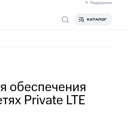
Поддержка
О МТС
кты
КАТАЛОГ
Медиа-центр
кты
Новости в регионе
Инвесторам и акционерам
ция акционерам
Документы
роль и аудит
Рынок акций
й
Описание
р
Реквизиты
Контакты
Устойчивое развитие
Комплаенс и деловая этика
На главную
я обеспечения
ях Private LTE