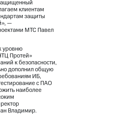
 защищенный
лагаем клиентам
тандартам защиты
й», —
роектами МТС Павел
к уровню
«НТЦ Протей»
аний к безопасности,
ьно дополнил общую
требованиям ИБ,
тестирование с ПАО
ожить наиболее
соким
иректор
ан Владимир.