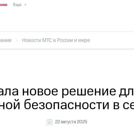
ании
Еще
ТС
Пресс-релизы
МТС о технологиях
ТС
История компании
Правовая информация
Конта
стижения
Интервью
Финансовая отчетность
Конта
пании
Новости МТС в России и мире
тивный секретарь
Раскрытие информации
Информа
ный кабинет акционера
Акционерный капитал
Конт
Порядок выкупа акций
Дивиденды
Рынок облигаци
 погашении именных облигаций
Другое
Регистрато
ала новое решение дл
й безопасности в сет
22 августа 2025