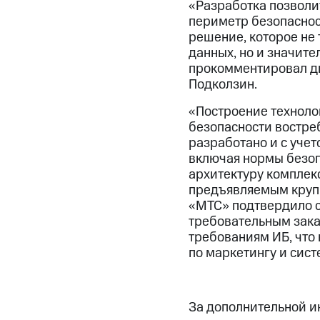
«Разработка позволи
периметр безопаснос
решение, которое не
данных, но и значите
прокомментировал д
Подколзин.
«Построение техноло
безопасности востреб
разработано и с уче
включая нормы безоп
архитектуру комплек
предъявляемым крупн
«МТС» подтвердило с
требовательным зака
требованиям ИБ, что
по маркетингу и си
За дополнительной 