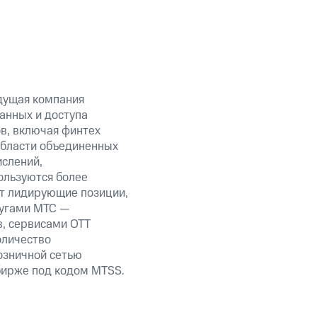
дущая компания
анных и доступа
ов, включая финтех
области объединенных
ислений,
ользуются более
ет лидирующие позиции,
лугами МТС —
в, сервисами OTT
оличество
озничной сетью
 бирже под кодом MTSS.