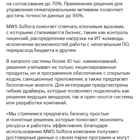
акционерам
на согласование до 70%. Применение решения для
Документы
управления нематериальными активами позволяет
ПАО
достичь точности данных до 95%.
"МТС"
Собрания
MWS Softora помогает отвечать ключевым вызовам,
акционеров
с которыми сталкивается бизнес, таким как контроль
Личный
лицензий, распределение нагрузки на ИТ-команды,
кабинет
исключение возможностей работы с нелегальным ПО,
акционера
перерасход бюджета и другим.
Акционерный
капитал
В каталоге системы более 10 тыс. наименований,
Контроль
решение учитывает не только лицензированные
и
продукты, но и программное обеспечение с открытым
аудит
кодом, санкционные приложения, а также предлагает
Рынок
безопасные аналоги. Для интеграции предусмотрены
акций
гибкие драйверы, которые позволяют подключать как
решения ведущих вендоров, так и open-source системы
Описание
или разработки компаний.
Программа
«Мы стремимся предлагать бизнесу простые
приобретения
и понятные решения, которые помогают экономить
Порядок
ресурсы и работать эффективнее. Благодаря
выкупа
использованию MWS Softora компании получают
акций
достоверные данные о своем парке программ и могут
Дивиденды