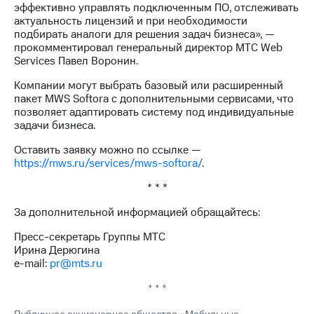
эффективно управлять подключенным ПО, отслеживать
Рынок
актуальность лицензий и при необходимости
облигаций
подбирать аналоги для решения задач бизнеса», —
прокомментировал генеральный директор МТС Web
Описание
Services Павел Воронин.
Еврооблигации-2023
Уведомление
Компании могут выбрать базовый или расширенный
о
пакет MWS Softora с дополнительными сервисами, что
погашении
позволяет адаптировать систему под индивидуальные
именных
задачи бизнеса.
облигаций
Другое
Оставить заявку можно по ссылке —
https://mws.ru/services/mws-softora/
.
Регистратор
Реквизиты
* * *
Контакты
йчивое развитие
За дополнительной информацией обращайтесь:
и деловая этика
Пресс-секретарь Группы МТС
На главную
Ирина Дерюгина
e-mail:
pr@mts.ru
* * *