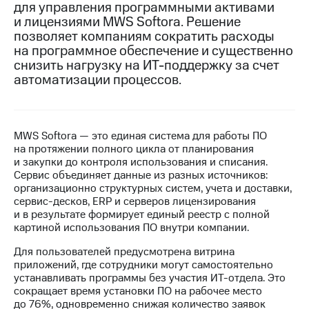
для управления программными активами
и лицензиями MWS Softora. Решение
Достижения
позволяет компаниям сократить расходы
Интервью
на программное обеспечение и существенно
снизить нагрузку на ИТ-поддержку за счет
Финансовая
автоматизации процессов.
отчетность
Контакты
MWS Softora — это единая система для работы ПО
Новости
на протяжении полного цикла от планирования
в
и закупки до контроля использования и списания.
регионе
Сервис объединяет данные из разных источников:
организационно структурных систем, учета и доставки,
м и акционерам
сервис-десков, ERP и серверов лицензирования
Корпоративное
и в результате формирует единый реестр с полной
управление
картиной использования ПО внутри компании.
Корпоративный
Для пользователей предусмотрена витрина
секретарь
приложений, где сотрудники могут самостоятельно
Раскрытие
устанавливать программы без участия ИТ-отдела. Это
информации
сокращает время установки ПО на рабочее место
Информация
до 76%, одновременно снижая количество заявок