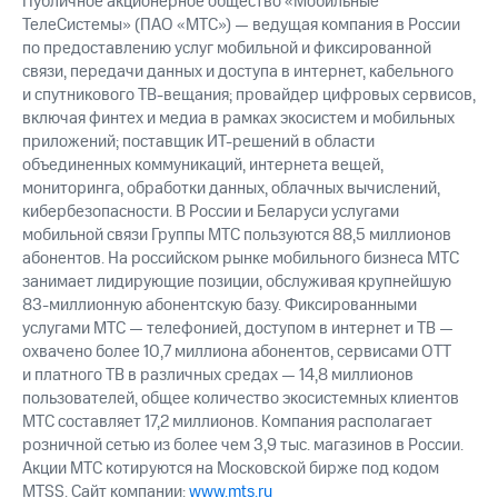
Публичное акционерное общество «Мобильные
ТелеСистемы» (ПАО «МТС») — ведущая компания в России
по предоставлению услуг мобильной и фиксированной
связи, передачи данных и доступа в интернет, кабельного
и спутникового ТВ-вещания; провайдер цифровых сервисов,
включая финтех и медиа в рамках экосистем и мобильных
приложений; поставщик ИТ-решений в области
объединенных коммуникаций, интернета вещей,
мониторинга, обработки данных, облачных вычислений,
кибербезопасности. В России и Беларуси услугами
мобильной связи Группы МТС пользуются 88,5 миллионов
абонентов. На российском рынке мобильного бизнеса МТС
занимает лидирующие позиции, обслуживая крупнейшую
83-миллионную абонентскую базу. Фиксированными
услугами МТС — телефонией, доступом в интернет и ТВ —
охвачено более 10,7 миллиона абонентов, сервисами OTT
и платного ТВ в различных средах — 14,8 миллионов
пользователей, общее количество экосистемных клиентов
МТС составляет 17,2 миллионов. Компания располагает
розничной сетью из более чем 3,9 тыс. магазинов в России.
Акции МТС котируются на Московской бирже под кодом
MTSS. Сайт компании:
www.mts.ru