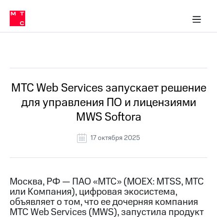
О
сторам и акционерам
Комплаенс и деловая этика
Устойчивое развитие
Медиа-центр
О МТС
О МТС
На главную
компании
О
компании
Стратегия
Стратегия
Все Новости
Карьера
в МТС
Карьера
в МТС
Пресс-
МТС Web Services запускает решение
релизы
История
для управления ПО и лицензиями
компании
МТС
MWS Softora
о технологиях
Правовая
информация
17 октября 2025
Контакты
Медиа-центр
Пресс-
Москва, РФ — ПАО «МТС» (MOEX: MTSS, МТС
релизы
или Компания), цифровая экосистема,
объявляет о том, что ее дочерняя компания
МТС
МТС Web Services (MWS), запустила продукт
о технологиях