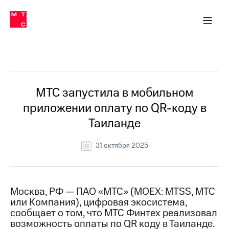
О
сторам и акционерам
Комплаенс и деловая этика
Устойчивое развитие
Медиа-центр
О МТС
О МТС
На главную
компании
О
компании
Стратегия
Стратегия
Все Новости
Карьера
в МТС
Карьера
в МТС
Пресс-
МТС запустила в мобильном
релизы
История
приложении оплату по QR-коду в
компании
МТС
Таиланде
о технологиях
Правовая
информация
31 октября 2025
Контакты
Медиа-центр
Пресс-
Москва, РФ — ПАО «МТС» (MOEX: MTSS, МТС
релизы
или Компания), цифровая экосистема,
сообщает о том, что МТС Финтех реализовал
МТС
возможность оплаты по QR коду в Таиланде.
о технологиях