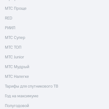
МТС Проще
RED
РИИЛ
МТС Супер
МТС ТОП
МТС Junior
МТС Мудрый
МТС Налегке
Тарифы для спутникового ТВ
Год на максимуме
Полугодовой