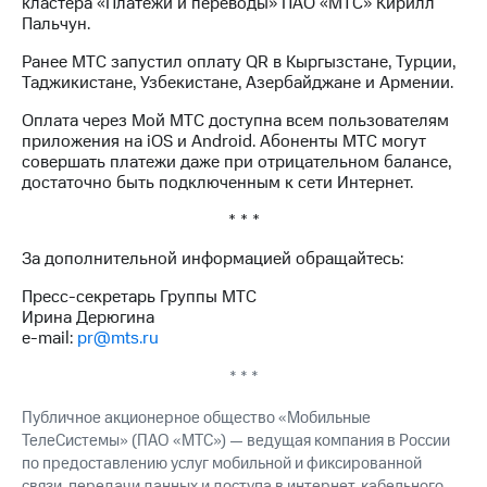
кластера «Платежи и переводы» ПАО «МТС» Кирилл
акционерам
Пальчун.
Документы
ПАО
Ранее МТС запустил оплату QR в Кыргызстане, Турции,
"МТС"
Таджикистане, Узбекистане, Азербайджане и Армении.
Собрания
акционеров
Оплата через Мой МТС доступна всем пользователям
Личный
приложения на iOS и Android. Абоненты МТС могут
кабинет
совершать платежи даже при отрицательном балансе,
акционера
достаточно быть подключенным к сети Интернет.
Акционерный
капитал
* * *
Контроль
и
За дополнительной информацией обращайтесь:
аудит
Рынок
Пресс-секретарь Группы МТС
акций
Ирина Дерюгина
e-mail:
pr@mts.ru
Описание
Программа
* * *
приобретения
Порядок
Публичное акционерное общество «Мобильные
выкупа
ТелеСистемы» (ПАО «МТС») — ведущая компания в России
акций
по предоставлению услуг мобильной и фиксированной
Дивиденды
связи, передачи данных и доступа в интернет, кабельного