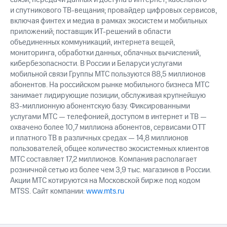
Рынок
и спутникового ТВ-вещания; провайдер цифровых сервисов,
облигаций
включая финтех и медиа в рамках экосистем и мобильных
приложений; поставщик ИТ-решений в области
Описание
объединенных коммуникаций, интернета вещей,
Еврооблигации-2023
мониторинга, обработки данных, облачных вычислений,
Уведомление
о
кибербезопасности. В России и Беларуси услугами
погашении
мобильной связи Группы МТС пользуются 88,5 миллионов
именных
абонентов. На российском рынке мобильного бизнеса МТС
облигаций
занимает лидирующие позиции, обслуживая крупнейшую
Другое
83-миллионную абонентскую базу. Фиксированными
услугами МТС — телефонией, доступом в интернет и ТВ —
Регистратор
охвачено более 10,7 миллиона абонентов, сервисами OTT
Реквизиты
и платного ТВ в различных средах — 14,8 миллионов
Контакты
пользователей, общее количество экосистемных клиентов
йчивое развитие
МТС составляет 17,2 миллионов. Компания располагает
и деловая этика
розничной сетью из более чем 3,9 тыс. магазинов в России.
На главную
Акции МТС котируются на Московской бирже под кодом
MTSS. Сайт компании:
www.mts.ru