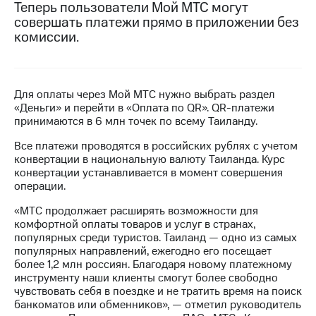
Теперь пользователи Мой МТС могут
совершать платежи прямо в приложении без
Достижения
комиссии.
Интервью
Финансовая
отчетность
Для оплаты через Мой МТС нужно выбрать раздел
«Деньги» и перейти в «Оплата по QR». QR-платежи
Контакты
принимаются в 6 млн точек по всему Таиланду.
Новости
Все платежи проводятся в российских рублях с учетом
в
конвертации в национальную валюту Таиланда. Курс
регионе
конвертации устанавливается в момент совершения
операции.
м и акционерам
«МТС продолжает расширять возможности для
Корпоративное
комфортной оплаты товаров и услуг в странах,
управление
популярных среди туристов. Таиланд — одно из самых
популярных направлений, ежегодно его посещает
Корпоративный
более 1,2 млн россиян. Благодаря новому платежному
секретарь
инструменту наши клиенты смогут более свободно
Раскрытие
чувствовать себя в поездке и не тратить время на поиск
информации
банкоматов или обменников», — отметил руководитель
Информация