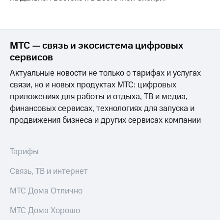
акционерам
Документы
ПАО
"МТС"
Собрания
МТС — связь и экосистема цифровых
акционеров
сервисов
Личный
кабинет
Актуальные новости не только о тарифах и услугах
акционера
связи, но и новых продуктах МТС: цифровых
Акционерный
капитал
приложениях для работы и отдыха, ТВ и медиа,
Контроль
финансовых сервисах, технологиях для запуска и
и
продвижения бизнеса и других сервисах компании
аудит
Рынок
акций
Тарифы
Описание
Программа
Связь, ТВ и интернет
приобретения
Порядок
МТС Дома Отлично
выкупа
акций
МТС Дома Хорошо
Дивиденды