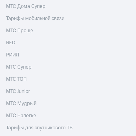
Рынок
МТС Дома Супер
облигаций
Тарифы мобильной связи
Описание
Еврооблигации-2023
МТС Проще
Уведомление
о
RED
погашении
именных
РИИЛ
облигаций
Другое
МТС Супер
Регистратор
Реквизиты
МТС ТОП
Контакты
йчивое развитие
МТС Junior
и деловая этика
На главную
МТС Мудрый
МТС Налегке
Тарифы для спутникового ТВ