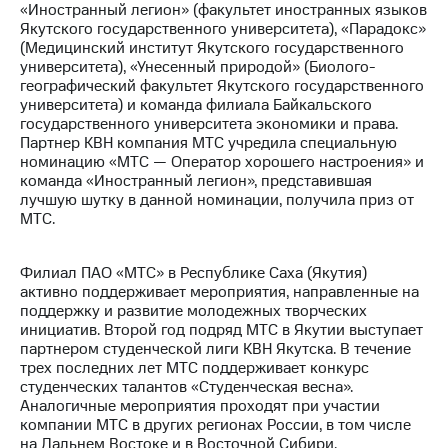
«Иностранный легион» (факультет иностранных языков
Якутского государственного университета), «Парадокс»
Достижения
(Медицинский институт Якутского государственного
университета), «Унесенный природой» (Биолого-
Интервью
географический факультет Якутского государственного
университета) и команда филиала Байкальского
Финансовая
государственного университета экономики и права.
отчетность
Партнер КВН компания МТС учредила специальную
номинацию «МТС — Оператор хорошего настроения» и
Контакты
команда «Иностранный легион», представившая
лучшую шутку в данной номинации, получила приз от
Новости
МТС.
в
регионе
Филиал ПАО «МТС» в Республике Саха (Якутия)
м и акционерам
активно поддерживает мероприятия, направленные на
Корпоративное
поддержку и развитие молодежных творческих
управление
инициатив. Второй год подряд МТС в Якутии выступает
партнером студенческой лиги КВН Якутска. В течение
Корпоративный
трех последних лет МТС поддерживает конкурс
секретарь
студенческих талантов «Студенческая весна».
Раскрытие
Аналогичные мероприятия проходят при участии
информации
компании МТС в других регионах России, в том числе
Информация
на Дальнем Востоке и в Восточной Сибири.