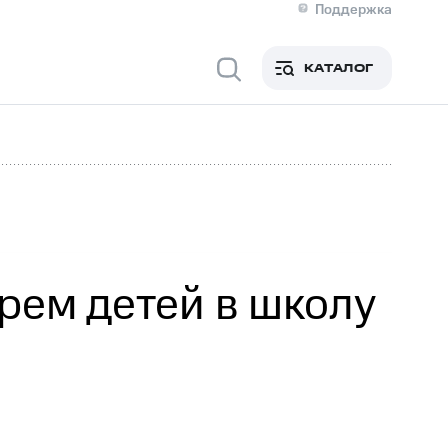
Поддержка
О МТС
кты
КАТАЛОГ
Медиа-центр
кты
Новости в регионе
Инвесторам и акционерам
ция акционерам
Документы
роль и аудит
Рынок акций
й
Описание
р
Реквизиты
Контакты
Устойчивое развитие
Комплаенс и деловая этика
На главную
рем детей в школу