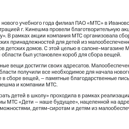
 нового учебного года филиал ПАО «МТС» в Ивановс
трацией г. Кинешма провели благотворительную а
у». В рамках акции компания МТС организовала сбо
ских принадлежностей для детей из малообеспечен
в детских домов. С этой целью в салоне-магазине М
области был установлен короб для сбора вещей.
анные вещи достигли своих адресатов. Малообеспече
ласти получили все необходимое для начала нового 
ие в сборе вещей, – памятные благодарственные пис
нешма и компании МТС.
ать детей в школу» проходила в рамках реализаци
ы МТС «Дети – наше будущее», нацеленной на адр
можностями, детям-сиротам и детям из малообеспе