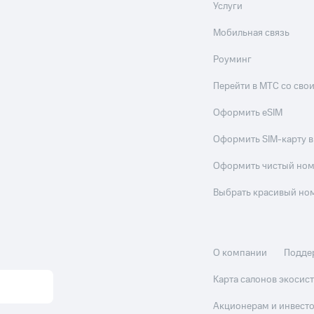
Услуги
Мобильная связь
Роуминг
Перейти в МТС со св
Оформить eSIM
Оформить SIM-карту в
Оформить чистый но
Выбрать красивый но
О компании
Подде
Карта салонов экоси
Акционерам и инвест