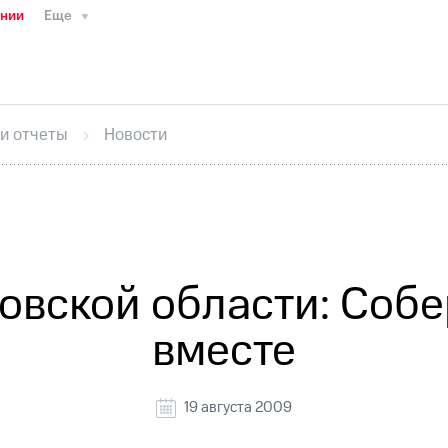
ании
Еще
ТС
Пресс-релизы
МТС о технологиях
ТС
История компании
Правовая информация
Конта
стижения
Интервью
Финансовая отчетность
Конта
 и отчеты
Новости
тивный секретарь
Раскрытие информации
Информа
ный кабинет акционера
Акционерный капитал
Конт
Порядок выкупа акций
Дивиденды
Рынок облигаци
 погашении именных облигаций
Другое
Регистрато
овской области: Собе
вместе
19 августа 2009