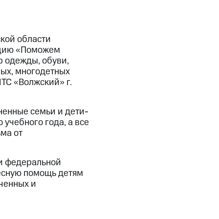
кой области
кцию «Поможем
р одежды, обуви,
ных, многодетных
ТС «Волжский» г.
ненные семьи и дети-
учебного года, а все
ьма от
и федеральной
есную помощь детям
ченных и