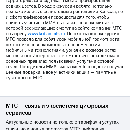
территорию заповедника, в места произрастания
редких цветов. В ходе экскурсии ребята не только
Достижения
познакомились с реликтовыми растениями Кавказа, но
и сфотографировали первоцветы для того, чтобы
Интервью
принять участие в MMS-выставке, познакомиться с
которой все желающие смогут на сайте компании МТС
Финансовая
по адресу
www.kuban.mts.ru
. По окончании экскурсии
отчетность
МТС провела для ребят урок мобильной грамотности:
школьники познакомились с современными
Контакты
мобильными технологиями, узнали о возможностях
мобильного Интернета, сетях «третьего поколения» и
Новости
основных правилах пользования услугами сотовой
в
связи. Победители MMS-выставки «Первоцвет» получат
регионе
ценные подарки, а все участники акции — памятные
сувениры от МТС.
м и акционерам
Корпоративное
управление
Корпоративный
МТС — связь и экосистема цифровых
секретарь
сервисов
Раскрытие
информации
Актуальные новости не только о тарифах и услугах
Информация
связи, но и новых продуктах МТС: цифровых