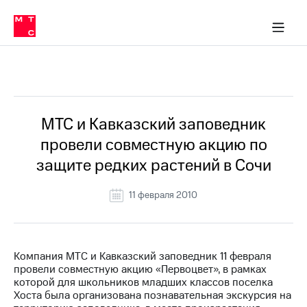
О
сторам и акционерам
Комплаенс и деловая этика
Устойчивое развитие
Медиа-центр
О МТС
О МТС
На главную
компании
О
компании
Стратегия
Стратегия
Все Новости
Карьера
в МТС
Карьера
в МТС
Пресс-
МТС и Кавказский заповедник
релизы
История
провели совместную акцию по
компании
МТС
защите редких растений в Сочи
о технологиях
Правовая
информация
11 февраля 2010
Контакты
Медиа-центр
Пресс-
Компания МТС и Кавказский заповедник 11 февраля
релизы
провели совместную акцию «Первоцвет», в рамках
которой для школьников младших классов поселка
МТС
Хоста была организована познавательная экскурсия на
о технологиях