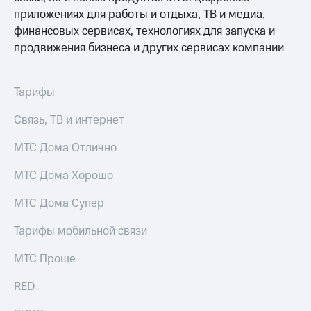
акционерам
приложениях для работы и отдыха, ТВ и медиа,
Документы
ПАО
финансовых сервисах, технологиях для запуска и
"МТС"
продвижения бизнеса и других сервисах компании
Собрания
акционеров
Личный
Тарифы
кабинет
акционера
Связь, ТВ и интернет
Акционерный
капитал
МТС Дома Отлично
Контроль
и
аудит
МТС Дома Хорошо
Рынок
акций
МТС Дома Супер
Описание
Тарифы мобильной связи
Программа
приобретения
МТС Проще
Порядок
выкупа
RED
акций
Дивиденды