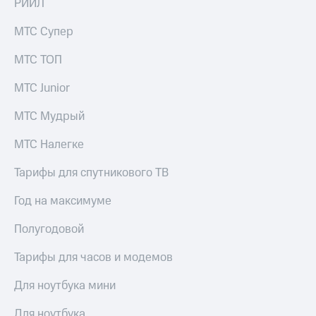
РИИЛ
Рынок
облигаций
МТС Супер
Описание
МТС ТОП
Еврооблигации-2023
Уведомление
МТС Junior
о
погашении
именных
МТС Мудрый
облигаций
Другое
МТС Налегке
Регистратор
Тарифы для спутникового ТВ
Реквизиты
Контакты
Год на максимуме
йчивое развитие
и деловая этика
Полугодовой
На главную
Тарифы для часов и модемов
Для ноутбука мини
Для ноутбука