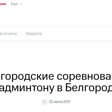
ании
Еще
ТС
Пресс-релизы
МТС о технологиях
ТС
История компании
Правовая информация
Конта
стижения
Интервью
Финансовая отчетность
Конта
 и отчеты
Новости
тивный секретарь
Раскрытие информации
Информа
ный кабинет акционера
Акционерный капитал
Конт
Порядок выкупа акций
Дивиденды
Рынок облигаци
 погашении именных облигаций
Другое
Регистрато
городские соревнова
админтону в Белгоро
25 июля 2011