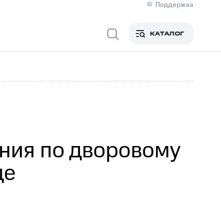
Поддержка
О МТС
кты
КАТАЛОГ
Медиа-центр
кты
Новости в регионе
Инвесторам и акционерам
ция акционерам
Документы
роль и аудит
Рынок акций
й
Описание
р
Реквизиты
Контакты
Устойчивое развитие
Комплаенс и деловая этика
На главную
ния по дворовому
де