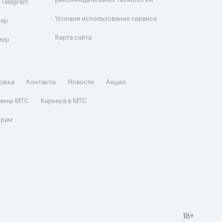
рекомендательных технологий
 Telegram
Условия использования сервиса
мер
Карта сайта
мер
ржка
Контакты
Новости
Акции
стемы МТС
Карьера в МТС
орам
18+