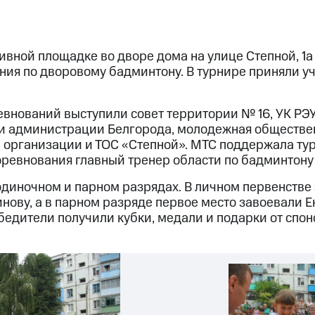
ивной площадке во дворе дома на улице Степной, 1а
ия по дворовому бадминтону. В турнире приняли уч
внований выступили совет территории № 16, УК РЭУ
и администрации Белгорода, молодежная обществе
организации и ТОС «Степной». МТС поддержала ту
оревнования главный тренер области по бадминтон
одиночном и парном разрядах. В личном первенстве 
нову, а в парном разряде первое место завоевали Е
бедители получили кубки, медали и подарки от спон