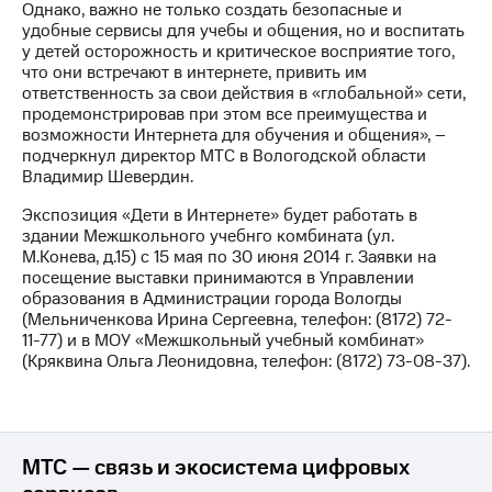
Однако, важно не только создать безопасные и
Рынок
удобные сервисы для учебы и общения, но и воспитать
облигаций
у детей осторожность и критическое восприятие того,
что они встречают в интернете, привить им
Описание
ответственность за свои действия в «глобальной» сети,
Еврооблигации-2023
продемонстрировав при этом все преимущества и
Уведомление
возможности Интернета для обучения и общения», –
о
подчеркнул директор МТС в Вологодской области
погашении
Владимир Шевердин.
именных
облигаций
Экспозиция «Дети в Интернете» будет работать в
Другое
здании Межшкольного учебнго комбината (ул.
М.Конева, д.15) с 15 мая по 30 июня 2014 г. Заявки на
Регистратор
посещение выставки принимаются в Управлении
Реквизиты
образования в Администрации города Вологды
Контакты
(Мельниченкова Ирина Сергеевна, телефон: (8172) 72-
йчивое развитие
11-77) и в МОУ «Межшкольный учебный комбинат»
и деловая этика
(Кряквина Ольга Леонидовна, телефон: (8172) 73-08-37).
На главную
МТС — связь и экосистема цифровых