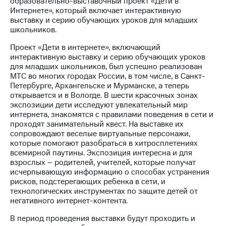
образовательно-выставочный проект «Дети в
Интернете», который включает интерактивную
Достижения
выставку и серию обучающих уроков для младших
школьников.
Интервью
Проект «Дети в интернете», включающий
Финансовая
интерактивную выставку и серию обучающих уроков
отчетность
для младших школьников, был успешно реализован
МТС во многих городах России, в том числе, в Санкт-
Контакты
Петербурге, Архангельске и Мурманске, а теперь
открывается и в Вологде. В шести красочных зонах
Новости
экспозиции дети исследуют увлекательный мир
в
интернета, знакомятся с правилами поведения в сети и
регионе
проходят занимательный квест. На выставке их
сопровождают веселые виртуальные персонажи,
м и акционерам
которые помогают разобраться в хитросплетениях
Корпоративное
всемирной паутины. Экспозиция интересна и для
управление
взрослых – родителей, учителей, которые получат
исчерпывающую информацию о способах устранения
Корпоративный
рисков, подстерегающих ребенка в сети, и
секретарь
технологических инструментах по защите детей от
Раскрытие
негативного интернет-контента.
информации
Информация
В период проведения выставки будут проходить и