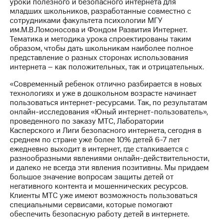
акционерам
уроки полезного и безопасного интернета для
Документы
младших школьников, разработанные совместно с
ПАО
сотрудниками факультета психологии МГУ
"МТС"
им.М.В.Ломоносова и Фондом Развития Интернет.
Собрания
Тематика и методика урока спроектированы таким
акционеров
образом, чтобы дать школьникам наиболее полное
Личный
представление о разных сторонах использования
кабинет
интернета – как положительных, так и отрицательных.
акционера
«Современный ребенок отлично разбирается в новых
Акционерный
технологиях и уже в дошкольном возрасте начинает
капитал
пользоваться интернет-ресурсами. Так, по результатам
Контроль
онлайн-исследования «Юный интернет-пользователь»,
и
проведенного по заказу МТС, Лаборатории
аудит
Касперского и Лиги безопасного интернета, сегодня в
Рынок
среднем по стране уже более 10% детей 6-7 лет
акций
ежедневно выходит в интернет, где сталкивается с
разнообразными явлениями онлайн-действительности,
Описание
и далеко не всегда эти явления позитивны. Мы придаем
Программа
большое значение вопросам защиты детей от
приобретения
негативного контента и мошеннических ресурсов.
Порядок
Клиенты МТС уже имеют возможность пользоваться
выкупа
специальными сервисами, которые помогают
акций
обеспечить безопасную работу детей в интернете.
Дивиденды