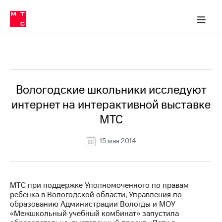
О
сторам и акционерам
Комплаенс и деловая этика
Устойчивое развитие
Медиа-центр
О МТС
О МТС
На главную
компании
О
компании
Стратегия
Стратегия
Все Новости
Карьера
в МТС
Карьера
в МТС
Пресс-
Вологодские школьники исследуют
релизы
История
интернет на интерактивной выставке
компании
МТС
МТС
о технологиях
Правовая
информация
15 мая 2014
Контакты
Медиа-центр
Пресс-
МТС при поддержке Уполномоченного по правам
релизы
ребенка в Вологодской области, Управления по
образованию Администрации Вологды и МОУ
МТС
«Межшкольный учебный комбинат» запустила
о технологиях