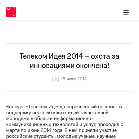
О
сторам и акционерам
Комплаенс и деловая этика
Устойчивое развитие
Медиа-центр
О МТС
О МТС
На главную
компании
О
компании
Стратегия
Стратегия
Все Новости
Карьера
в МТС
Карьера
в МТС
Пресс-
Телеком Идея 2014 – охота за
релизы
История
инновациями окончена!
компании
МТС
о технологиях
Правовая
18 июля 2014
информация
Контакты
Конкурс «Телеком Идея», направленный на поиск и
Медиа-центр
поддержку перспективных идей талантливой
Пресс-
молодежи в области информационно-
релизы
коммуникационных технологий и услуг, проходил с
марта по июнь 2014 года. В нем приняли участие
МТС
российские студенты, молодые ученые, научные
о технологиях