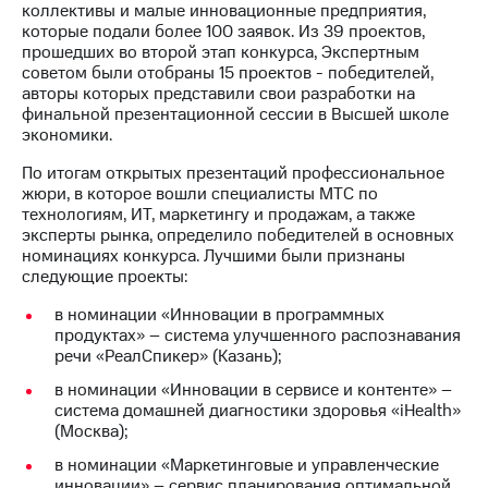
коллективы и малые инновационные предприятия,
которые подали более 100 заявок. Из 39 проектов,
Достижения
прошедших во второй этап конкурса, Экспертным
советом были отобраны 15 проектов - победителей,
Интервью
авторы которых представили свои разработки на
финальной презентационной сессии в Высшей школе
Финансовая
экономики.
отчетность
По итогам открытых презентаций профессиональное
Контакты
жюри, в которое вошли специалисты МТС по
технологиям, ИТ, маркетингу и продажам, а также
Новости
эксперты рынка, определило победителей в основных
в
номинациях конкурса. Лучшими были признаны
регионе
следующие проекты:
м и акционерам
в номинации «Инновации в программных
Корпоративное
продуктах» – система улучшенного распознавания
управление
речи «РеалСпикер» (Казань);
Корпоративный
в номинации «Инновации в сервисе и контенте» –
секретарь
система домашней диагностики здоровья «iHealth»
Раскрытие
(Москва);
информации
в номинации «Маркетинговые и управленческие
Информация
инновации» – сервис планирования оптимальной