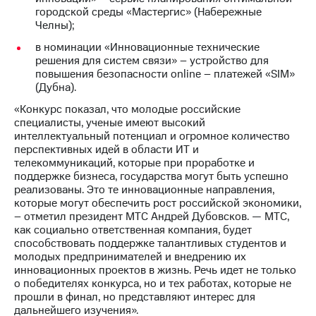
акционерам
городской среды «Мастергис» (Набережные
Документы
Челны);
ПАО
"МТС"
в номинации «Инновационные технические
Собрания
решения для систем связи» – устройство для
акционеров
повышения безопасности online – платежей «SIM»
Личный
(Дубна).
кабинет
«Конкурс показал, что молодые российские
акционера
специалисты, ученые имеют высокий
Акционерный
интеллектуальный потенциал и огромное количество
капитал
перспективных идей в области ИТ и
Контроль
телекоммуникаций, которые при проработке и
и
поддержке бизнеса, государства могут быть успешно
аудит
реализованы. Это те инновационные направления,
Рынок
которые могут обеспечить рост российской экономики,
акций
– отметил президент МТС Андрей Дубовсков. — МТС,
как социально ответственная компания, будет
Описание
способствовать поддержке талантливых студентов и
Программа
молодых предпринимателей и внедрению их
приобретения
инновационных проектов в жизнь. Речь идет не только
Порядок
о победителях конкурса, но и тех работах, которые не
выкупа
прошли в финал, но представляют интерес для
акций
дальнейшего изучения».
Дивиденды