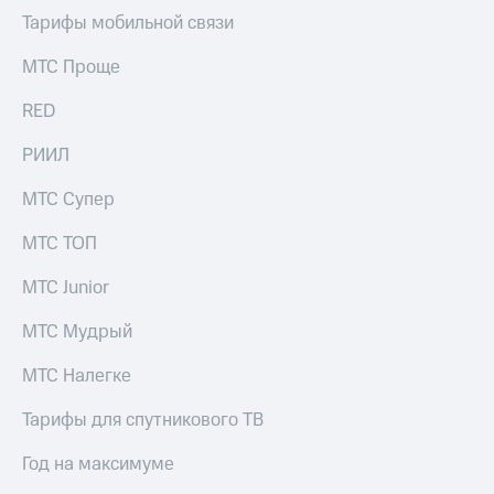
Тарифы мобильной связи
МТС Проще
RED
РИИЛ
МТС Супер
МТС ТОП
МТС Junior
МТС Мудрый
МТС Налегке
Тарифы для спутникового ТВ
Год на максимуме