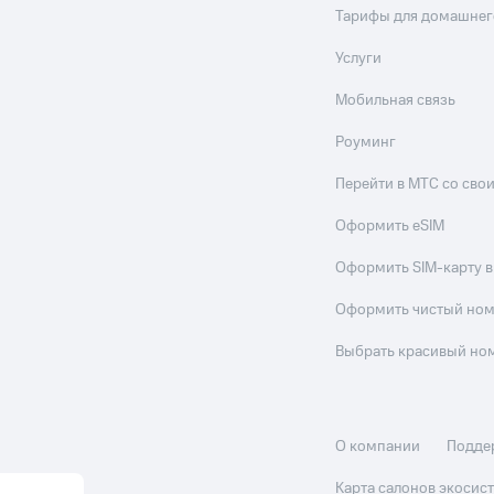
Тарифы для домашнег
Услуги
Мобильная связь
Роуминг
Перейти в МТС со св
Оформить eSIM
Оформить SIM-карту в
Оформить чистый но
Выбрать красивый но
О компании
Подде
Карта салонов экоси