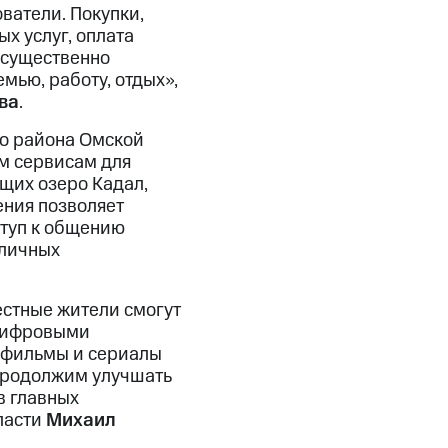
ватели. Покупки,
х услуг, оплата
 существенно
мью, работу, отдых»,
ва
.
го района Омской
м сервисам для
ющих озеро Кадал,
ения позволяет
ступ к общению
зличных
естные жители смогут
 цифровыми
ь фильмы и сериалы
продолжим улучшать
в главных
ласти
Михаил