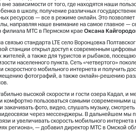
вне зависимости от того, где находятся наши пользо
ебенка в школу, получение различных государственны
х ресурсов — все в режиме онлайн. Это позволяет
лы, направляя наше внимание на самое главное — се
р филиала МТС в Пермском крае
Оксана Кайгородо
а связью стандарта LTE село Воронцовка Полтавско
овой станции открыл доступ к современным цифровы
 жителей, а также для туристов и рыбаков, посеща
ости населенного пункта. Сеть «четвертого» покол
ми скоростного мобильного интернета и получить до
змещению фотографий, а также онлайн-решению ра
ов.
табильно высокой скорости и гости озера Кадал, и м
и и комфортно пользоваться самыми современными
и закачивать фото, видео, слушать музыку, смотрет
 видеосвязи через мессенджеры. В дальнейшем мы 
вязи и увеличивать скорость мобильного интернета 
иях региона», — добавил директор МТС в Омской об