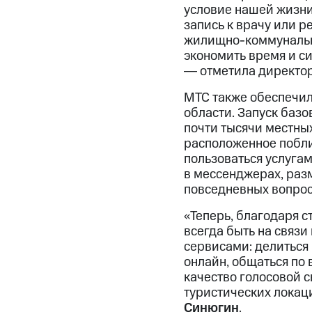
условие нашей жизни 
запись к врачу или р
жилищно-коммунальны
экономить время и си
― отметила директо
МТС также обеспечил
области. Запуск баз
почти тысячи местных
расположенное поблиз
пользоваться услуга
в мессенджерах, ра
повседневных вопрос
«Теперь, благодаря с
всегда быть на связ
сервисами: делиться 
онлайн, общаться по
качество голосовой с
туристических локац
Синюгин
.