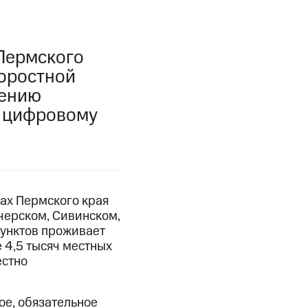
Пермского
коростной
чению
о цифровому
лах Пермского края
черском, Сивинском,
пунктов проживает
 4,5 тысяч местных
естно
е, обязательное