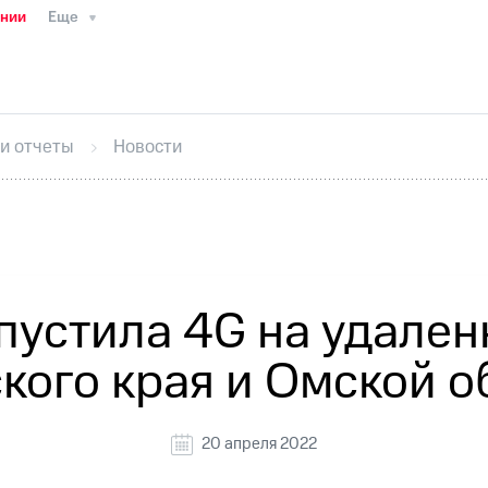
ании
Еще
ТС
Пресс-релизы
МТС о технологиях
ТС
История компании
Правовая информация
Конта
стижения
Интервью
Финансовая отчетность
Конта
 и отчеты
Новости
тивный секретарь
Раскрытие информации
Информа
ный кабинет акционера
Акционерный капитал
Конт
Порядок выкупа акций
Дивиденды
Рынок облигаци
 погашении именных облигаций
Другое
Регистрато
пустила 4G на удален
кого края и Омской о
20 апреля 2022