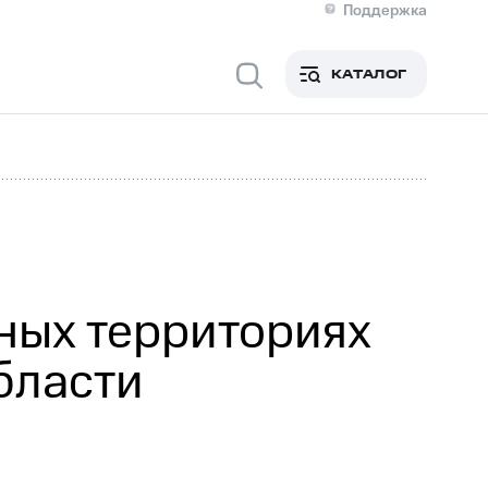
Поддержка
О МТС
кты
КАТАЛОГ
Медиа-центр
кты
Новости в регионе
Инвесторам и акционерам
ция акционерам
Документы
роль и аудит
Рынок акций
й
Описание
р
Реквизиты
Контакты
Устойчивое развитие
Комплаенс и деловая этика
На главную
ных территориях
бласти