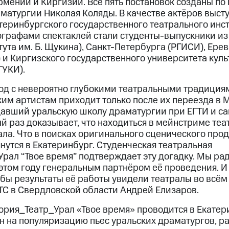
рмении и Киргизии. Все пять постановок созданы по
матургии Николая Коляды. В качестве актёров выст
еринбургского государственного театрального инсти
графами спектаклей стали студенты-выпускники и
тута им. Б. Щукина), Санкт-Петербурга (РГИСИ), Ерев
) и Киргизского государственного университета куль
ГУКИ).
од с невероятно глубокими театральными традициям
ким артистам приходит только после их переезда в 
давший уральскую школу драматургии при ЕГТИ и с
вый раз доказывает, что находиться в мейнстриме теа
ла. Что в поисках оригинального сценического прод
утся в Екатеринбург. Студенческая театральная
рал “Твое время” подтверждает эту догадку. Мы р
 этом году генеральным партнёром её проведения. И
обы результаты её работы увидели театралы во всём
С в Свердловской области Андрей Елизаров.
ория_Театр_Урал «Твое время» проводится в Екатер
ен на популяризацию пьес уральских драматургов, р