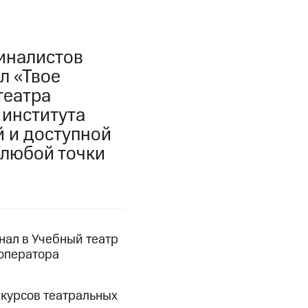
иналистов
л «Твое
театра
 института
й и доступной
 любой точки
ал в Учебный театр
ооператора
 курсов театральных