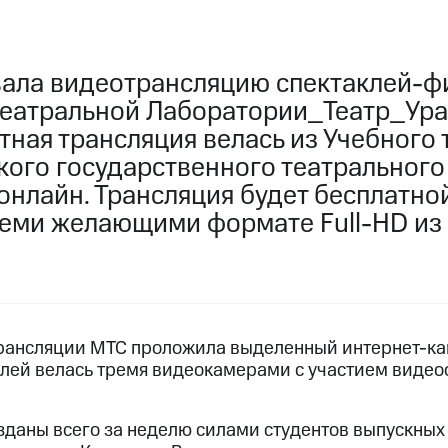
ала видеотрансляцию спектаклей-ф
театральной Лаборатории_Театр_Ура
тная трансляция велась из Учебного 
кого государственного театрального
 онлайн. Трансляция будет бесплатно
семи желающими формате Full-HD из
рансляции МТС проложила выделенный интернет-кан
клей велась тремя видеокамерами с участием виде
зданы всего за неделю силами студентов выпускных