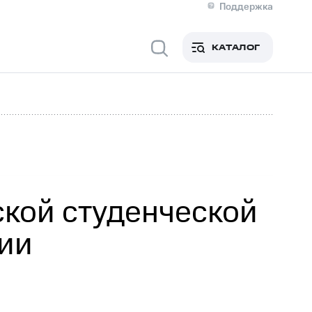
Поддержка
О МТС
кты
КАТАЛОГ
Медиа-центр
кты
Новости в регионе
Инвесторам и акционерам
ция акционерам
Документы
роль и аудит
Рынок акций
й
Описание
р
Реквизиты
Контакты
Устойчивое развитие
Комплаенс и деловая этика
На главную
ской студенческой
ии