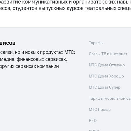
 развитие коммуникативных и организаторских навы
сса, студентов выпускных курсов театральных спец
рвисов
Тарифы
 связи, но и новых продуктах МТС:
Связь, ТВ и интернет
 медиа, финансовых сервисах,
МТС Дома Отлично
 других сервисах компании
МТС Дома Хорошо
МТС Дома Супер
Тарифы мобильной св
МТС Проще
RED