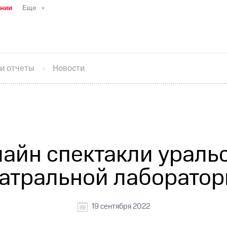
ании
Еще
ТС
Пресс-релизы
МТС о технологиях
ТС
История компании
Правовая информация
Конта
стижения
Интервью
Финансовая отчетность
Конта
 и отчеты
Новости
тивный секретарь
Раскрытие информации
Информа
ный кабинет акционера
Акционерный капитал
Конт
Порядок выкупа акций
Дивиденды
Рынок облигаци
 погашении именных облигаций
Другое
Регистрато
айн спектакли ураль
еатральной лаборатор
19 сентября 2022