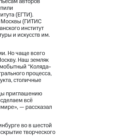
 пьесам авторов
упили
тута (ЕГТИ).
з Москвы (ГИТИС
анского институт
туры и искусств им.
и. Но чаще всего
Москву. Наш земляк
амобытный “Коляда-
трального процесса,
укта, столичные
ады приглашению
 сделаем всё
 мире», — рассказал
инбурге во в шестой
аскрытие творческого