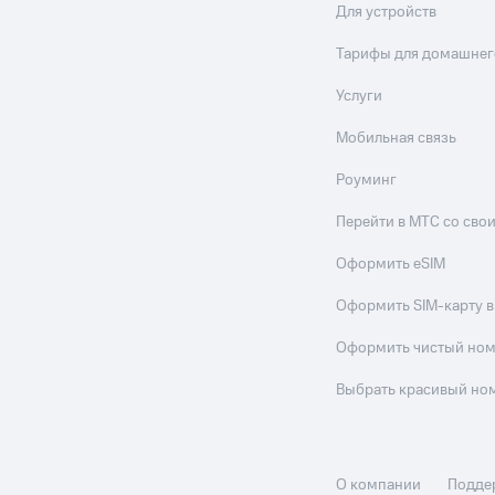
Для устройств
Тарифы для домашнег
Услуги
Мобильная связь
Роуминг
Перейти в МТС со св
Оформить eSIM
Оформить SIM-карту в
Оформить чистый но
Выбрать красивый но
О компании
Подде