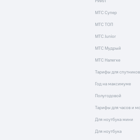
РИИЛ
МТС Супер
МТС ТОП
МТС Junior
МТС Мудрый
МТС Налегке
Тарифы для спутников
Год на максимуме
Полугодовой
Тарифы для часов и м
Для ноутбука мини
Для ноутбука