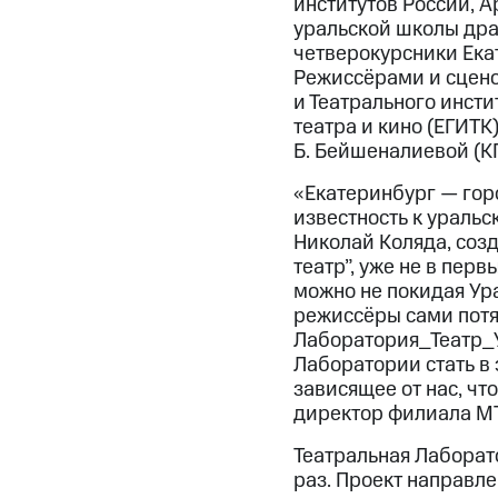
институтов России, А
уральской школы дра
четверокурсники Екат
Режиссёрами и сцено
и Театрального инсти
театра и кино (ЕГИТК
Б. Бейшеналиевой (К
«Екатеринбург — гор
известность к уральс
Николай Коляда, соз
театр”, уже не в пер
можно не покидая Ура
режиссёры сами потян
Лаборатория_Театр_У
Лаборатории стать в
зависящее от нас, чт
директор филиала МТ
Театральная Лаборат
раз. Проект направл