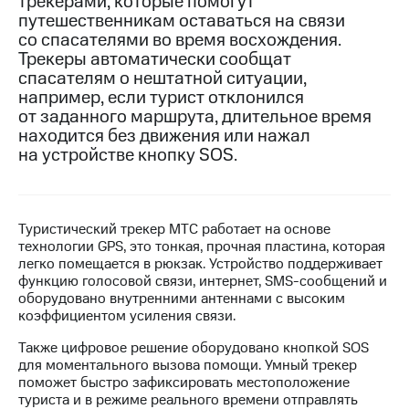
трекерами, которые помогут
путешественникам оставаться на связи
Достижения
cо спасателями во время восхождения.
Трекеры автоматически сообщат
Интервью
спасателям о нештатной ситуации,
например, если турист отклонился
Финансовая
от заданного маршрута, длительное время
отчетность
находится без движения или нажал
Контакты
на устройстве кнопку SOS.
Новости
в
регионе
Туристический трекер МТС работает на основе
технологии GPS, это тонкая, прочная пластина, которая
м и акционерам
легко помещается в рюкзак. Устройство поддерживает
Корпоративное
функцию голосовой связи, интернет, SMS-сообщений и
управление
оборудовано внутренними антеннами с высоким
коэффициентом усиления связи.
Корпоративный
секретарь
Также цифровое решение оборудовано кнопкой SOS
Раскрытие
для моментального вызова помощи. Умный трекер
информации
поможет быстро зафиксировать местоположение
Информация
туриста и в режиме реального времени отправлять