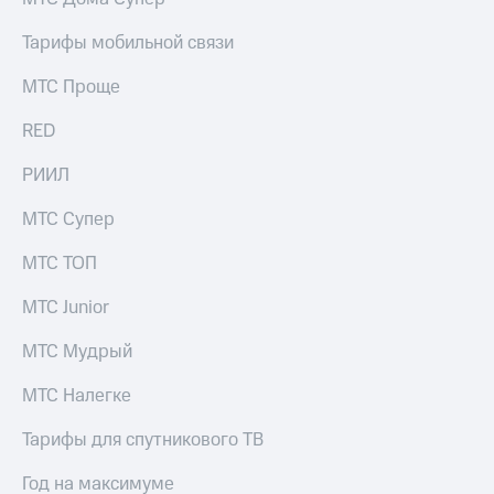
Тарифы мобильной связи
МТС Проще
RED
РИИЛ
МТС Супер
МТС ТОП
МТС Junior
МТС Мудрый
МТС Налегке
Тарифы для спутникового ТВ
Год на максимуме