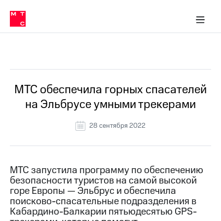
О
сторам и акционерам
Комплаенс и деловая этика
Устойчивое развитие
Медиа-центр
О МТС
О МТС
На главную
компании
О
компании
Стратегия
Стратегия
Все Новости
Карьера
в МТС
Карьера
в МТС
Пресс-
МТС обеспечила горных спасателей
релизы
История
на Эльбрусе умными трекерами
компании
МТС
о технологиях
Правовая
28 сентября 2022
информация
Контакты
МТС запустила программу по обеспечению
Медиа-центр
безопасности туристов на самой высокой
Пресс-
горе Европы — Эльбрус и обеспечила
релизы
поисково-спасательные подразделения в
МТС
Кабардино-Балкарии пятьюдесятью GPS-
о технологиях