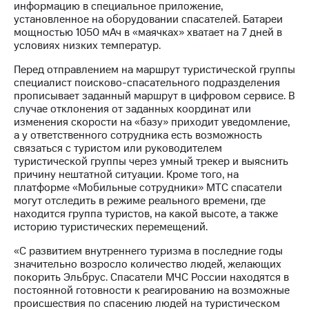
акционерам
информацию в специальное приложение,
Документы
установленное на оборудовании спасателей. Батареи
ПАО
мощностью 1050 мАч в «маячках» хватает на 7 дней в
"МТС"
условиях низких температур.
Собрания
акционеров
Перед отправлением на маршрут туристической группы
Личный
специалист поисково-спасательного подразделения
кабинет
прописывает заданный маршрут в цифровом сервисе. В
акционера
случае отклонения от заданных координат или
Акционерный
изменения скорости на «базу» приходит уведомление,
капитал
а у ответственного сотрудника есть возможность
Контроль
связаться с туристом или руководителем
и
туристической группы через умный трекер и выяснить
аудит
причину нештатной ситуации. Кроме того, на
Рынок
платформе «Мобильные сотрудники» МТС спасатели
акций
могут отследить в режиме реального времени, где
находится группа туристов, на какой высоте, а также
Описание
историю туристических перемещений.
Программа
«С развитием внутреннего туризма в последние годы
приобретения
значительно возросло количество людей, желающих
Порядок
покорить Эльбрус. Спасатели МЧС России находятся в
выкупа
постоянной готовности к реагированию на возможные
акций
происшествия по спасению людей на туристическом
Дивиденды