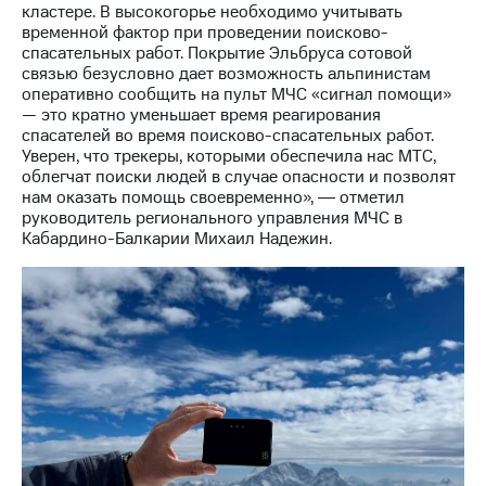
кластере. В высокогорье необходимо учитывать
Рынок
временной фактор при проведении поисково-
облигаций
спасательных работ. Покрытие Эльбруса сотовой
связью безусловно дает возможность альпинистам
Описание
оперативно сообщить на пульт МЧС «сигнал помощи»
Еврооблигации-2023
— это кратно уменьшает время реагирования
Уведомление
спасателей во время поисково-спасательных работ.
о
Уверен, что трекеры, которыми обеспечила нас МТС,
погашении
облегчат поиски людей в случае опасности и позволят
именных
нам оказать помощь своевременно», ― отметил
облигаций
руководитель регионального управления МЧС в
Другое
Кабардино-Балкарии Михаил Надежин.
Регистратор
Реквизиты
Контакты
йчивое развитие
и деловая этика
На главную