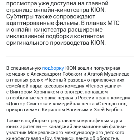
просмотра уже доступна на главной
странице онлайн-кинотеатра KION.
Достижения
Субтитры также сопровождают
Интервью
адаптированные фильмы. В планах МТС
и онлайн-кинотеатра расширение
Финансовая
инклюзивной подборки контентом
отчетность
оригинального производства KION.
Контакты
Новости
В специальную
подборку
KION вошли популярная
в
комедия с Александром Робаком и Агатой Муцениеце
регионе
в главных ролях «Честный развод» о приключениях
семейной пары; кассовая комедия «Непослушник»
м и акционерам
с Виктором Хориняком о блогере, попавшем
Корпоративное
в необычные условия; первая в России пранк-комедия
управление
«Доктор Свисток» и комедийная лента «Стендап под
прикрытием» с Кириллом Нагиевым и Зоей Бербер.
Корпоративный
секретарь
Также в подборке представлены мультфильмы для
Раскрытие
юных зрителей ― канадский анимационный фильм-
информации
участник Монреальского международного детского
Информация
кинофестиваля «Гоу, Феликс»; лента об оборотне,