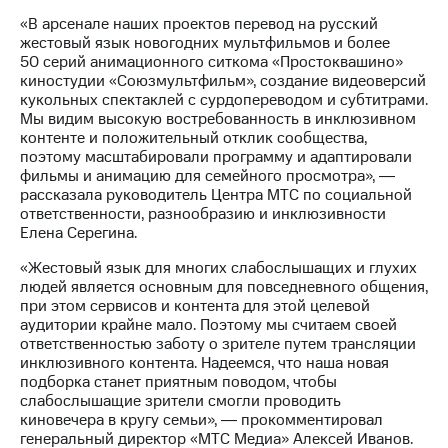
Рынок
«В арсенале наших проектов перевод на русский
облигаций
жестовый язык новогодних мультфильмов и более
50 серий анимационного ситкома «Простоквашино»
Описание
киностудии «Союзмультфильм», создание видеоверсий
Еврооблигации-2023
кукольных спектаклей с сурдопереводом и субтитрами.
Уведомление
Мы видим высокую востребованность в инклюзивном
о
контенте и положительный отклик сообщества,
погашении
поэтому масштабировали программу и адаптировали
именных
фильмы и анимацию для семейного просмотра», ―
облигаций
рассказала руководитель Центра МТС по социальной
Другое
ответственности, разнообразию и инклюзивности
Елена Серегина.
Регистратор
Реквизиты
«Жестовый язык для многих слабослышащих и глухих
Контакты
людей является основным для повседневного общения,
йчивое развитие
при этом сервисов и контента для этой целевой
и деловая этика
аудитории крайне мало. Поэтому мы считаем своей
На главную
ответственностью заботу о зрителе путем трансляции
инклюзивного контента. Надеемся, что наша новая
подборка станет приятным поводом, чтобы
слабослышащие зрители смогли проводить
киновечера в кругу семьи», ― прокомментировал
генеральный директор «МТС Медиа» Алексей Иванов.