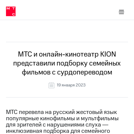
О
сторам и акционерам
Комплаенс и деловая этика
Устойчивое развитие
Медиа-центр
О МТС
О МТС
На главную
компании
О
компании
Стратегия
Стратегия
Все Новости
Карьера
в МТС
Карьера
в МТС
Пресс-
МТС и онлайн-кинотеатр KION
релизы
История
представили подборку семейных
компании
МТС
фильмов с сурдопереводом
о технологиях
Правовая
информация
19 января 2023
Контакты
Медиа-центр
Пресс-
МТС перевела на русский жестовый язык
релизы
популярные кинофильмы и мультфильмы
для зрителей с нарушениями слуха ―
МТС
инклюзивная подборка для семейного
о технологиях