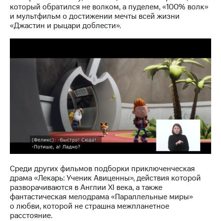
акционерам
который обратился не волком, а пуделем, «100% волк»
Документы
и мультфильм о достижении мечты всей жизни
ПАО
«Джастин и рыцари доблести».
"МТС"
Собрания
акционеров
Личный
кабинет
акционера
Акционерный
капитал
Контроль
и
аудит
Рынок
акций
Описание
Среди других фильмов подборки приключенческая
Программа
драма «Лекарь: Ученик Авиценны», действия которой
приобретения
разворачиваются в Англии XI века, а также
Порядок
фантастическая мелодрама «Параллельные миры»
выкупа
о любви, которой не страшна межпланетное
акций
расстояние.
Дивиденды