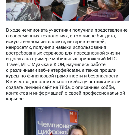
акционерам
Документы
ПАО
"МТС"
Собрания
акционеров
В ходе чемпионата участники получили представление
Личный
о современных технологиях, в том числе биг дата,
кабинет
искусственном интеллекте, интернете вещей,
акционера
нейросетях, получили навыки использования
Акционерный
востребованных сервисов для повседневной жизни
капитал
и досуга на примере мобильных приложений МТС
Контроль
Travel, МТС Музыка и KION, научились работе
и
с различными веб-интерфейсами, а также прошли
аудит
курсы по финансовой грамотности и безопасности.
Рынок
В качестве дополнительного кейса участники могли
акций
создать личный сайт на Tilda, с описанием хобби,
контактов и информацией о своей профессиональной
Описание
карьере.
Программа
приобретения
Порядок
выкупа
акций
Дивиденды