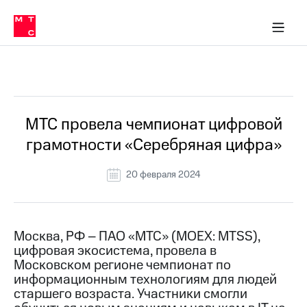
О
сторам и акционерам
Комплаенс и деловая этика
Устойчивое развитие
Медиа-центр
О МТС
О МТС
На главную
компании
О
компании
Стратегия
Стратегия
Все Новости
Карьера
в МТС
Карьера
в МТС
Пресс-
МТС провела чемпионат цифровой
релизы
История
грамотности «Серебряная цифра»
компании
МТС
о технологиях
Правовая
20 февраля 2024
информация
Контакты
Москва, РФ – ПАО «МТС» (MOEX: MTSS),
Медиа-центр
цифровая экосистема, провела в
Пресс-
Московском регионе чемпионат по
релизы
информационным технологиям для людей
МТС
старшего возраста. Участники смогли
о технологиях