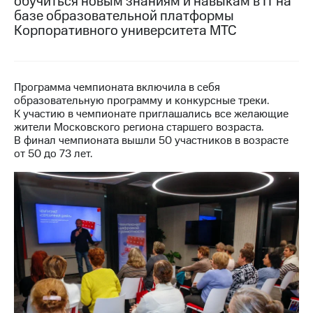
обучиться новым знаниям и навыкам в IT на
базе образовательной платформы
Достижения
Корпоративного университета МТС
Интервью
Финансовая
Программа чемпионата включила в себя
отчетность
образовательную программу и конкурсные треки.
К участию в чемпионате приглашались все желающие
Контакты
жители Московского региона старшего возраста.
В финал чемпионата вышли 50 участников в возрасте
Новости
от 50 до 73 лет.
в
регионе
м и акционерам
Корпоративное
управление
Корпоративный
секретарь
Раскрытие
информации
Информация