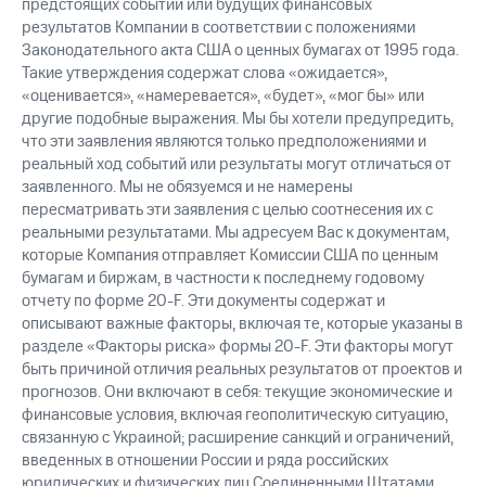
предстоящих событий или будущих финансовых
результатов Компании в соответствии с положениями
Законодательного акта США о ценных бумагах от 1995 года.
Такие утверждения содержат слова «ожидается»,
«оценивается», «намеревается», «будет», «мог бы» или
другие подобные выражения. Мы бы хотели предупредить,
что эти заявления являются только предположениями и
реальный ход событий или результаты могут отличаться от
заявленного. Мы не обязуемся и не намерены
пересматривать эти заявления с целью соотнесения их с
реальными результатами. Мы адресуем Вас к документам,
которые Компания отправляет Комиссии США по ценным
бумагам и биржам, в частности к последнему годовому
отчету по форме 20-F. Эти документы содержат и
описывают важные факторы, включая те, которые указаны в
разделе «Факторы риска» формы 20-F. Эти факторы могут
быть причиной отличия реальных результатов от проектов и
прогнозов. Они включают в себя: текущие экономические и
финансовые условия, включая геополитическую ситуацию,
связанную с Украиной; расширение санкций и ограничений,
введенных в отношении России и ряда российских
юридических и физических лиц Соединенными Штатами