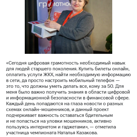
Рынок
облигаций
Описание
Еврооблигации-2023
Уведомление
о
погашении
именных
облигаций
Другое
«Сегодня цифровая грамотность необходимый навык
для людей старшего поколения. Купить билеты онлайн,
Регистратор
оплатить услуги ЖКХ, найти необходимую информацию
Реквизиты
в сети, да просто настроить мобильный телефон —
Контакты
это то, что должны уметь делать все, кому за 50. Для
йчивое развитие
меня было важно получить знания в области цифровой
и деловая этика
и информационной безопасности в финансовой сфере.
На главную
Каждый день попадаются на глаза новости о разных
схемах онлайн-мошенников, и данный проект
подчеркивает важность оставаться бдительным
и не попасться на уловки мошенников, активно
пользуясь интернетом и гаджетами», — отметила
участница чемпионата Наталья Казакова.