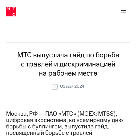
О
сторам и акционерам
Комплаенс и деловая этика
Устойчивое развитие
Медиа-центр
О МТС
О МТС
На главную
компании
О
компании
Стратегия
Стратегия
Все Новости
Карьера
в МТС
Карьера
в МТС
Пресс-
МТС выпустила гайд по борьбе
релизы
История
с травлей и дискриминацией
компании
МТС
на рабочем месте
о технологиях
Правовая
информация
03 мая 2024
Контакты
Медиа-центр
Пресс-
Москва, РФ — ПАО «МТС» (MOEX: MTSS),
релизы
цифровая экосистема, ко всемирному дню
борьбы с буллингом, выпустила гайд,
МТС
посвященный борьбе с травлей
о технологиях