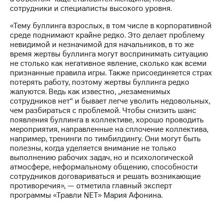
Рынок
сотрудники и специалисты высокого уровня.
облигаций
«Тему буллинга взрослых, в том числе в корпоративной
Описание
среде поднимают крайне редко. Это делает проблему
Еврооблигации-2023
невидимой и незначимой для начальников, в то же
Уведомление
время жертвы буллинга могут воспринимать ситуацию
о
не столько как негативное явление, сколько как всеми
погашении
признанные правила игры. Также присоединяется страх
именных
потерять работу, поэтому жертвы буллинга редко
облигаций
жалуются. Ведь как известно, „незаменимых
Другое
сотрудников нет“ и бывает легче уволить недовольных,
чем разбираться с проблемой. Чтобы снизить шанс
Регистратор
появления буллинга в коллективе, хорошо проводить
Реквизиты
мероприятия, направленные на сплочение коллектива,
Контакты
например, тренинги по тимбилдингу. Они могут быть
йчивое развитие
полезны, когда уделяется внимание не только
выполнению рабочих задач, но и психологической
и деловая этика
атмосфере, неформальному общению, способности
На главную
сотрудников договариваться и решать возникающие
противоречия», — отметила главный эксперт
программы «Травли NET» Мария Афонина.