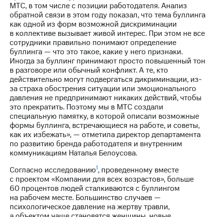
акционерам
МТС, в том числе с позиции работодателя. Анализ
Документы
обратной связи в этом году показал, что тема буллинга
ПАО
как одной из форм возможной дискриминации
"МТС"
в коллективе вызывает живой интерес. При этом не все
Собрания
сотрудники правильно понимают определение
акционеров
буллинга — что это такое, какие у него признаки.
Личный
Иногда за буллинг принимают просто повышенный тон
кабинет
в разговоре или обычный конфликт. А те, кто
акционера
действительно могут подвергаться дикриминации, из-
Акционерный
за страха обострения ситуации или эмоционального
капитал
давления не предпринимают никаких действий, чтобы
Контроль
это прекратить. Поэтому мы в МТС создали
и
специальную памятку, в которой описали возможные
аудит
формы буллинга, встречающиеся на работе, и советы,
Рынок
как их избежать», — отметила директор департамента
акций
по развитию бренда работодателя и внутренним
коммуникациям Наталья Белоусова.
Описание
Программа
1
Согласно исследованию
, проведенному вместе
приобретения
с проектом «Компании для всех возрастов», больше
Порядок
60 процентов людей сталкиваются с буллингом
выкупа
на рабочем месте. Большинство случаев —
акций
психологическое давление на жертву травли,
Дивиденды
а объектом чаще становятся женщины, новые