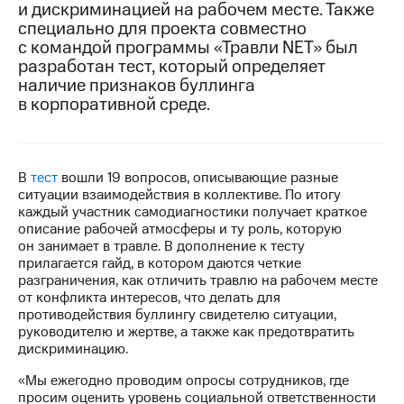
и дискриминацией на рабочем месте. Также
специально для проекта совместно
Достижения
с командой программы «Травли NET» был
Интервью
разработан тест, который определяет
наличие признаков буллинга
Финансовая
в корпоративной среде.
отчетность
Контакты
В
тест
вошли 19 вопросов, описывающие разные
Новости
ситуации взаимодействия в коллективе. По итогу
в
каждый участник самодиагностики получает краткое
регионе
описание рабочей атмосферы и ту роль, которую
он занимает в травле. В дополнение к тесту
м и акционерам
прилагается гайд, в котором даются четкие
Корпоративное
разграничения, как отличить травлю на рабочем месте
управление
от конфликта интересов, что делать для
противодействия буллингу свидетелю ситуации,
Корпоративный
руководителю и жертве, а также как предотвратить
секретарь
дискриминацию.
Раскрытие
информации
«Мы ежегодно проводим опросы сотрудников, где
Информация
просим оценить уровень социальной ответственности