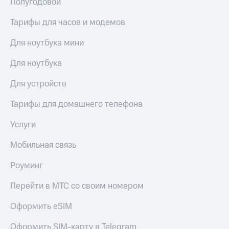
Полугодовой
Рынок
облигаций
Тарифы для часов и модемов
Описание
Для ноутбука мини
Еврооблигации-2023
Уведомление
Для ноутбука
о
погашении
Для устройств
именных
облигаций
Другое
Тарифы для домашнего телефона
Регистратор
Услуги
Реквизиты
Контакты
Мобильная связь
йчивое развитие
и деловая этика
Роуминг
На главную
Перейти в МТС со своим номером
Оформить eSIM
Оформить SIM-карту в Telegram