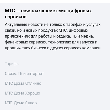
Достижения
МТС — связь и экосистема цифровых
сервисов
Интервью
Актуальные новости не только о тарифах и услугах
Финансовая
связи, но и новых продуктах МТС: цифровых
отчетность
приложениях для работы и отдыха, ТВ и медиа,
Контакты
финансовых сервисах, технологиях для запуска и
продвижения бизнеса и других сервисах компании
Новости
в
регионе
Тарифы
м и акционерам
Связь, ТВ и интернет
Корпоративное
управление
МТС Дома Отлично
Корпоративный
секретарь
МТС Дома Хорошо
Раскрытие
информации
МТС Дома Супер
Информация