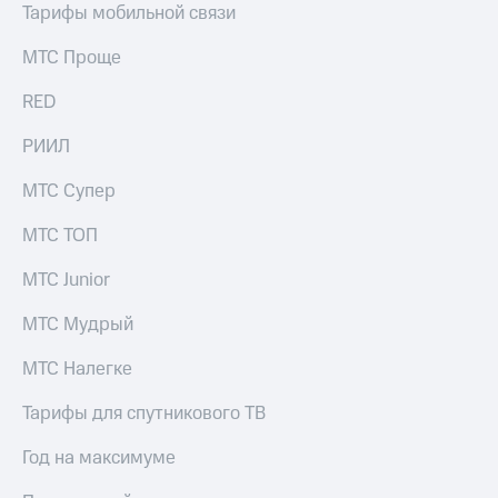
акционерам
Тарифы мобильной связи
Документы
ПАО
МТС Проще
"МТС"
Собрания
RED
акционеров
Личный
РИИЛ
кабинет
акционера
МТС Супер
Акционерный
капитал
МТС ТОП
Контроль
и
МТС Junior
аудит
Рынок
акций
МТС Мудрый
Описание
МТС Налегке
Программа
приобретения
Тарифы для спутникового ТВ
Порядок
выкупа
Год на максимуме
акций
Дивиденды