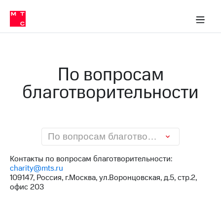
О
сторам и акционерам
Комплаенс и деловая этика
Устойчивое развитие
Медиа-центр
О МТС
О МТС
На главную
компании
О
компании
Стратегия
Стратегия
Карьера
По вопросам
в МТС
Карьера
в МТС
благотворительности
Пресс-
релизы
История
компании
МТС
о технологиях
Правовая
информация
По вопросам благотворительности
Контакты
Контакты по вопросам благотворительности:
charity@mts.ru
Медиа-центр
109147, Россия, г.Москва, ул.Воронцовская, д.5, стр.2,
Пресс-
офис 203
релизы
МТС
о технологиях