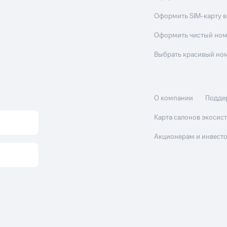
Оформить SIM-карту в
Оформить чистый но
Выбрать красивый но
О компании
Подде
Карта салонов экоси
Акционерам и инвест