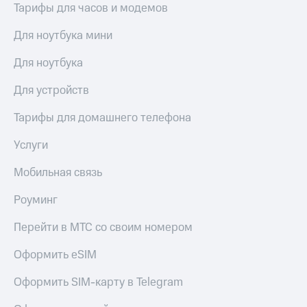
Тарифы для часов и модемов
Рынок
облигаций
Для ноутбука мини
Описание
Еврооблигации-2023
Для ноутбука
Уведомление
о
Для устройств
погашении
именных
Тарифы для домашнего телефона
облигаций
Другое
Услуги
Регистратор
Мобильная связь
Реквизиты
Контакты
Роуминг
йчивое развитие
и деловая этика
Перейти в МТС со своим номером
На главную
Оформить eSIM
Оформить SIM-карту в Telegram