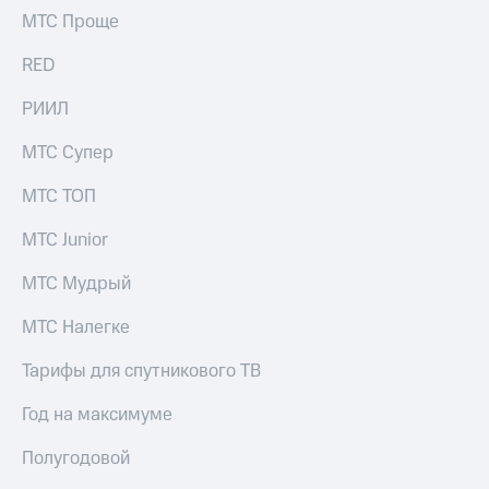
акционерам
МТС Проще
Документы
ПАО
RED
"МТС"
Собрания
РИИЛ
акционеров
Личный
кабинет
МТС Супер
акционера
Акционерный
МТС ТОП
капитал
Контроль
МТС Junior
и
аудит
МТС Мудрый
Рынок
акций
МТС Налегке
Описание
Тарифы для спутникового ТВ
Программа
приобретения
Год на максимуме
Порядок
выкупа
Полугодовой
акций
Дивиденды