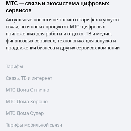
МТС — связь и экосистема цифровых
сервисов
Достижения
Актуальные новости не только о тарифах и услугах
Интервью
связи, но и новых продуктах МТС: цифровых
Финансовая
приложениях для работы и отдыха, ТВ и медиа,
отчетность
финансовых сервисах, технологиях для запуска и
продвижения бизнеса и других сервисах компании
Контакты
Новости
в
Тарифы
регионе
Связь, ТВ и интернет
м и акционерам
Корпоративное
МТС Дома Отлично
управление
МТС Дома Хорошо
Корпоративный
секретарь
МТС Дома Супер
Раскрытие
информации
Тарифы мобильной связи
Информация