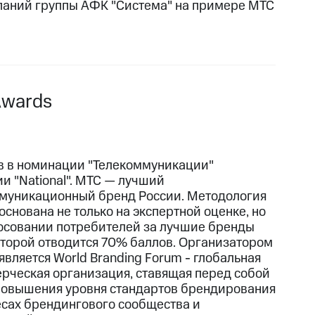
паний группы АФК "Система" на примере МТС
Awards
в в номинации "Телекоммуникации"
и "National". МТС — лучший
муникационный бренд России. Методология
снована не только на экспертной оценке, но
лосовании потребителей за лучшие бренды
оторой отводится 70% баллов. Организатором
является World Branding Forum - глобальная
рческая организация, ставящая перед собой
повышения уровня стандартов брендирования
есах брендингового сообщества и