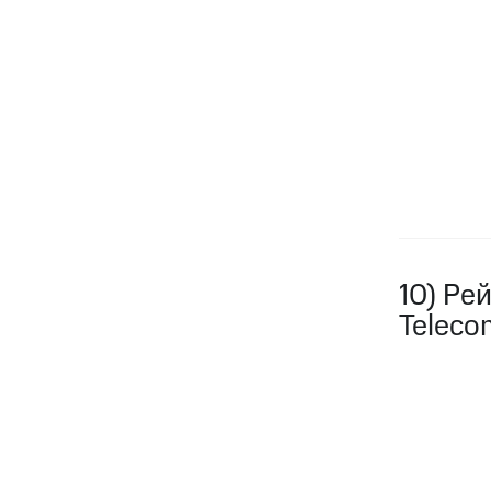
10) Ре
Teleco