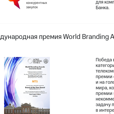
для ком
Банка.
дународная премия World Branding 
Победа 
категори
телеком
премии о
и на го
мира, к
премии 
некомме
задачу 
в интер