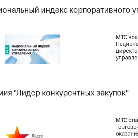
иональный индекс корпоративного у
МТС вош
Национа
директо
управле
мия "Лидер конкурентных закупок"
МТС ста
торгово
оказани