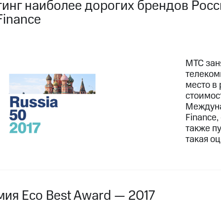
тинг наиболее дорогих брендов Росси
Finance
МТС зан
телеком
место в 
стоимос
Междуна
Finance,
также п
такая о
мия Eco Best Award — 2017