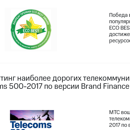
Победа 
популяр
ECO BES
достиже
ресурсо
йтинг наиболее дорогих телекоммун
ms 500-2017 по версии Brand Finance
МТС вош
телеком
2017 по