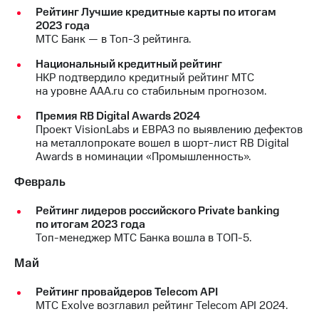
Рейтинг Лучшие кредитные карты по итогам
Достижения
2023 года
МТС Банк — в Топ-3 рейтинга.
Интервью
Национальный кредитный рейтинг
НКР подтвердило кредитный рейтинг МТС
Финансовая
на уровне AAA.ru со стабильным прогнозом.
отчетность
Премия RB Digital Awards 2024
Контакты
Проект VisionLabs и ЕВРАЗ по выявлению дефектов
на металлопрокате вошел в шорт-лист RB Digital
Новости
Awards в номинации «Промышленность».
в
регионе
Февраль
м и акционерам
Рейтинг лидеров российского Private banking
Корпоративное
по итогам 2023 года
управление
Топ-менеджер МТС Банка вошла в ТОП-5.
Корпоративный
Май
секретарь
Раскрытие
Рейтинг провайдеров Telecom API
информации
МТС Exolve возглавил рейтинг Telecom API 2024.
Информация