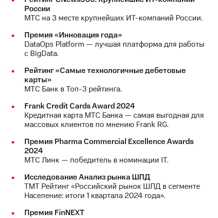
Рынок
России
облигаций
МТС на 3 месте крупнейших ИТ-компаний России.
Описание
Премия «Инновация года»
Еврооблигации-2023
DataOps Platform — лучшая платформа для работы
Уведомление
с BigData.
о
Рейтинг «Самые технологичные дебетовые
погашении
карты»
именных
МТС Банк в Топ-3 рейтинга.
облигаций
Другое
Frank Credit Cards Award 2024
Кредитная карта МТС Банка — самая выгодная для
Регистратор
массовых клиентов по мнению Frank RG.
Реквизиты
Контакты
Премия Pharma Commercial Excellence Awards
йчивое развитие
2024
и деловая этика
МТС Линк — победитель в номинации IT.
На главную
Исследование Анализ рынка ШПД
ТМТ Рейтинг «Российский рынок ШПД в сегменте
Население: итоги 1 квартала 2024 года».
Премия FinNEXT