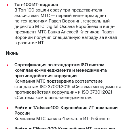
акционерам
Топ-100 ИТ-лидеров
Документы
В Топ 100 вошли сразу три представителя
ПАО
экосистемы МТС — первый вице-президент
"МТС"
по технологиям Павел Воронин, генеральный
Собрания
директор МТС Digital Оксана Воробьева и вице-
акционеров
президент МТС Банка Алексей Клепиков. Павел
Личный
Воронин получил специальную награду за вклад
кабинет
в развитие ИТ.
акционера
Акционерный
Июнь
капитал
Контроль
Сертификация по стандартам ISO систем
и
комплаенс-менеджмента и менеджмента
аудит
противодействия коррупции
Рынок
Компания МТС подтвердила соответствие
акций
стандартам ISO 37001:2016 «Система менеджмента
противодействия коррупции» и ISO 37301:2021
Описание
«Система комплаенс-менеджмента».
Программа
приобретения
Рейтинг TAdviser100: Крупнейшие ИТ-компании
Порядок
России
выкупа
Компания МТС заняла 4 место в ИТ-Рейтинге.
акций
Дивиденды
Рейтинг CNews300: Крупнейшие ИТ-компании