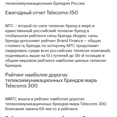
телекоммуникационным брендом России
Достижения
Ежегодный отчет Telecoms-150
Интервью
МТС – второй по силе телеком-бренд в мире и
Финансовая
единственный российский телеком-бренд в
отчетность
глобальном рейтинге силы бренда. Индекс силы
бренда дополняет рейтинг Brand Finance – общую
Контакты
стоимость бренда, по которому МТС продолжает
лидировать среди всех российских телеком-компаний,
Новости
поднявшись выше на 13 ступеней до 56-й позиции в
в
общем мировом рейтинге наиболее ценных телеком-
регионе
брендов.
м и акционерам
Рейтинг наиболее дорогих
Корпоративное
телекоммуникационных брендов мира
управление
Telecoms 300
Корпоративный
секретарь
ММТС вошла в рейтинг наиболее дорогих
Раскрытие
телекоммуникационных брендов мира Telecoms 300.
информации
Компания заняла 69 место в рейтинге
Информация