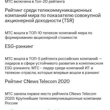
МТС включена в Топ-20 рейтинга
Рынок
облигаций
Рейтинг среди телекоммуникационных
компаний мира по показателю совокупной
Описание
акционерной доходности (TSR)
Еврооблигации-2023
Уведомление
о
МТС вошла в ТОП-10 телеком-компаний мира по
погашении
формированию акционерной стоимости
именных
облигаций
ESG-рэнкинг
Другое
МТС вошла в ТОП-5 рейтинга российских компаний —
Регистратор
лидеров в сфере устойчивого развития в комплексном
Реквизиты
ESG-рэнкинге. МТС - лидер среди компаний ИТ и
Контакты
телеком-отрасли, которые впервые вошли в рэнкинг
йчивое развитие
и деловая этика
Рейтинг CNews Telecom 2020
На главную
МТС заняла первое место рейтинга CNews Telecom
2020: Крупнейшие телекоммуникационные компании
России