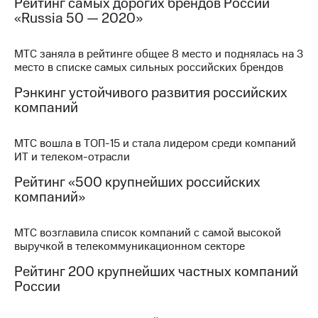
Рейтинг самых дорогих брендов России
акционерам
«Russia 50 — 2020»
Документы
ПАО
"МТС"
МТС заняла в рейтинге общее 8 место и поднялась на 3
Собрания
место в списке самых сильных российских брендов
акционеров
Личный
Рэнкинг устойчивого развития российских
кабинет
компаний
акционера
Акционерный
капитал
МТС вошла в ТОП-15 и стала лидером среди компаний
Контроль
ИТ и телеком-отрасли
и
аудит
Рейтинг «500 крупнейших российских
Рынок
компаний»
акций
Описание
МТС возглавила список компаний с самой высокой
Программа
выручкой в телекоммуникационном секторе
приобретения
Рейтинг 200 крупнейших частных компаний
Порядок
России
выкупа
акций
Дивиденды